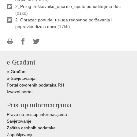
2_Prilog troškovniku_opći dio_upute ponuditeljima.doc
(81kb)
2_Obrazac ponude_usluga redovnog održavanja i
popravka dizala.docx
(17kb)
Ispiši
Podijeli
Podijeli
stranicu
na
na
e-Građani
Facebooku
Twitteru
e-Građani
e-Savjetovanja
Portal otvorenih podataka RH
Izvozni portal
Pristup informacijama
Pravo na pristup informacijama
Savjetovanje
Zaštita osobnih podataka
Zapošljavanje