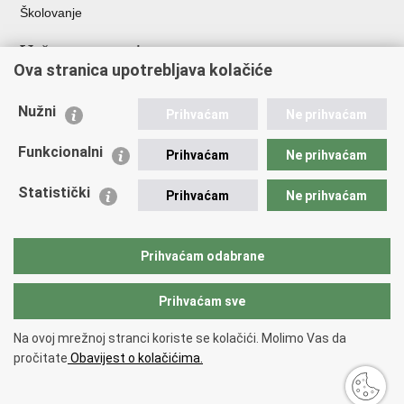
Školovanje
Važne poveznice
Ova stranica upotrebljava kolačiće
Ministarstvo unutarnjih poslova
Sindikati
Nužni
Prihvaćam
Ne prihvaćam
Udruge
Dom zdravlja MUP-a
Funkcionalni
Prihvaćam
Ne prihvaćam
Policijska akademija
Muzej policije
Statistički
Prihvaćam
Ne prihvaćam
Zaklada policijske solidarnosti
Centar za forenzična ispitivanja, istraživanja i vještačenja "Ivan
Vučetić"
Prihvaćam odabrane
Policijske uprave
Prihvaćam sve
Povratak na vrh
Na ovoj mrežnoj stranci koriste se kolačići. Molimo Vas da
Copyright © 2026 Policijska uprava zagrebačka.
Uvjeti korištenja
.
Izjava o
pročitate
Obavijest o kolačićima.
pristupačnosti
.