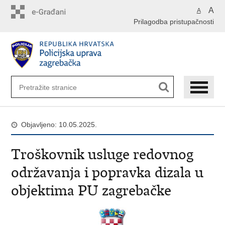
Preskoči
A
A
na
Prilagodba pristupačnosti
glavni
sadržaj
Objavljeno: 10.05.2025.
Troškovnik usluge redovnog
održavanja i popravka dizala u
objektima PU zagrebačke