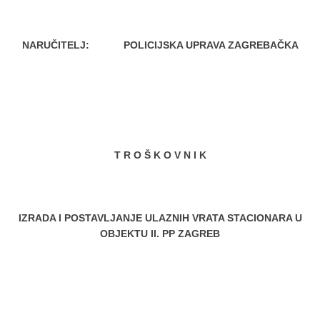
NARUČITELJ: POLICIJSKA UPRAVA ZAGREBAČKA
T R O Š K O V N I K
IZRADA I POSTAVLJANJE ULAZNIH VRATA STACIONARA U
OBJEKTU II. PP ZAGREB