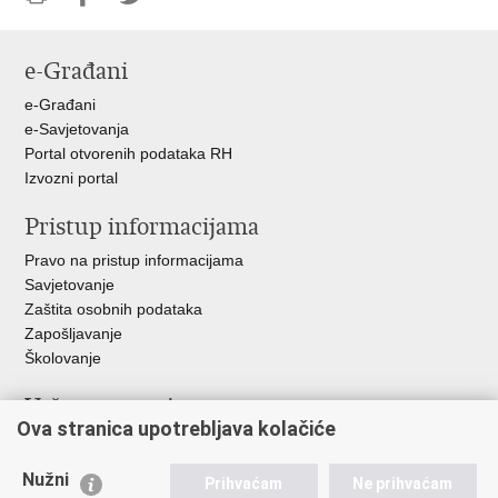
Ispiši
Podijeli
Podijeli
stranicu
na
na
e-Građani
Facebooku
Twitteru
e-Građani
e-Savjetovanja
Portal otvorenih podataka RH
Izvozni portal
Pristup informacijama
Pravo na pristup informacijama
Savjetovanje
Zaštita osobnih podataka
Zapošljavanje
Školovanje
Važne poveznice
Ova stranica upotrebljava kolačiće
Ministarstvo unutarnjih poslova
Sindikati
Nužni
Prihvaćam
Ne prihvaćam
Udruge