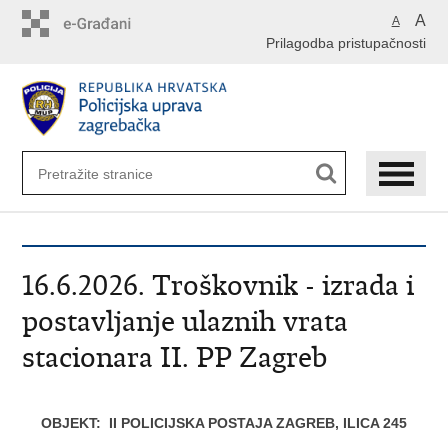
Preskoči
A
A
na
Prilagodba pristupačnosti
glavni
sadržaj
16.6.2026. Troškovnik - izrada i
postavljanje ulaznih vrata
stacionara II. PP Zagreb
OBJEKT: II POLICIJSKA POSTAJA ZAGREB, ILICA 245