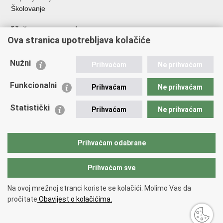
Školovanje
Važne poveznice
Ova stranica upotrebljava kolačiće
Ministarstvo unutarnjih poslova
Sindikati
Nužni
Prihvaćam
Ne prihvaćam
Udruge
Dom zdravlja MUP-a
Funkcionalni
Prihvaćam
Ne prihvaćam
Policijska akademija
Muzej policije
Statistički
Prihvaćam
Ne prihvaćam
Zaklada policijske solidarnosti
Centar za forenzična ispitivanja, istraživanja i vještačenja "Ivan
Vučetić"
Prihvaćam odabrane
Policijske uprave
Prihvaćam sve
Povratak na vrh
Na ovoj mrežnoj stranci koriste se kolačići. Molimo Vas da
Copyright © 2026 Policijska uprava zagrebačka.
Uvjeti korištenja
.
Izjava o
pročitate
Obavijest o kolačićima.
pristupačnosti
.