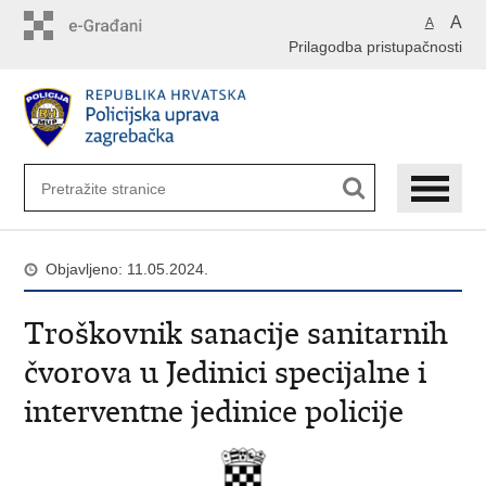
Preskoči
A
A
na
Prilagodba pristupačnosti
glavni
sadržaj
Objavljeno: 11.05.2024.
Troškovnik sanacije sanitarnih
čvorova u Jedinici specijalne i
interventne jedinice policije