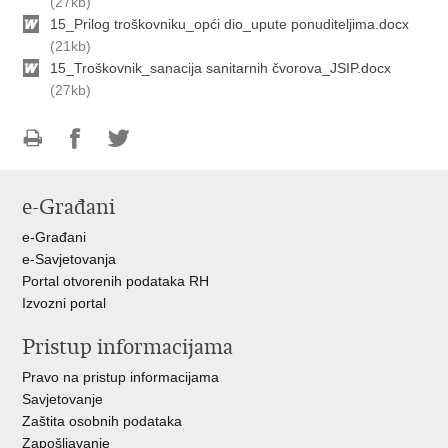
(27kb)
15_Prilog troškovniku_opći dio_upute ponuditeljima.docx
(21kb)
15_Troškovnik_sanacija sanitarnih čvorova_JSIP.docx
(27kb)
Ispiši
Podijeli
Podijeli
stranicu
na
na
e-Građani
Facebooku
Twitteru
e-Građani
e-Savjetovanja
Portal otvorenih podataka RH
Izvozni portal
Pristup informacijama
Pravo na pristup informacijama
Savjetovanje
Zaštita osobnih podataka
Zapošljavanje