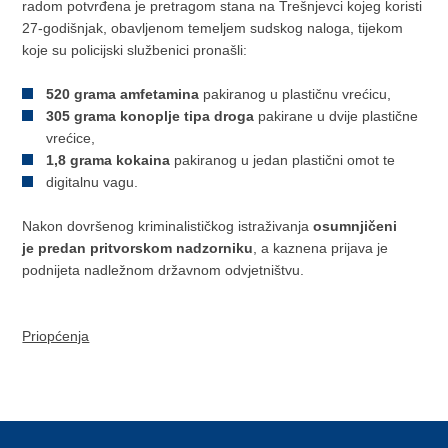
radom potvrđena je pretragom stana na Trešnjevci kojeg koristi
27-godišnjak, obavljenom temeljem sudskog naloga, tijekom
koje su policijski službenici pronašli:
520 grama amfetamina
pakiranog u plastičnu vrećicu,
305 grama konoplje tipa droga
pakirane u dvije plastične
vrećice,
1,8 grama kokaina
pakiranog u jedan plastični omot te
digitalnu vagu.
Nakon dovršenog kriminalističkog istraživanja
osumnjičeni
je
predan pritvorskom nadzorniku
, a kaznena prijava je
podnijeta nadležnom državnom odvjetništvu.
Priopćenja