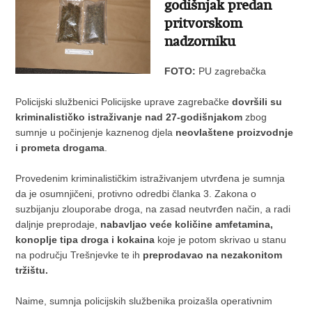
godišnjak predan
pritvorskom
nadzorniku
FOTO:
PU zagrebačka
Policijski službenici Policijske uprave zagrebačke
dovršili su
kriminalističko istraživanje nad 27-godišnjakom
zbog
sumnje u počinjenje kaznenog djela
neovlaštene proizvodnje
i prometa drogama
.
Provedenim kriminalističkim istraživanjem utvrđena je sumnja
da je osumnjičeni, protivno odredbi članka 3. Zakona o
suzbijanju zlouporabe droga, na zasad neutvrđen način, a radi
daljnje preprodaje,
nabavljao veće količine amfetamina,
konoplje tipa droga i kokaina
koje je potom skrivao u stanu
na području Trešnjevke te ih
preprodavao na nezakonitom
tržištu.
Naime, sumnja policijskih službenika proizašla operativnim