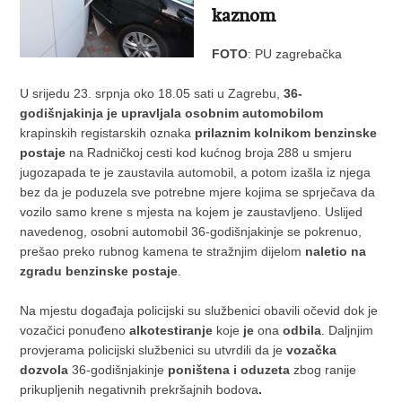
kaznom
FOTO
: PU zagrebačka
U srijedu 23. srpnja oko 18.05 sati u Zagrebu,
36-
godišnjakinja je upravljala
osobnim automobilom
krapinskih registarskih oznaka
prilaznim kolnikom benzinske
postaje
na Radničkoj cesti kod kućnog broja 288 u smjeru
jugozapada te je zaustavila automobil, a potom izašla iz njega
bez da je poduzela sve potrebne mjere kojima se sprječava da
vozilo samo krene s mjesta na kojem je zaustavljeno. Uslijed
navedenog, osobni automobil 36-godišnjakinje se pokrenuo,
prešao preko rubnog kamena te stražnjim dijelom
naletio na
zgradu benzinske postaje
.
Na mjestu događaja policijski su službenici obavili očevid dok je
vozačici ponuđeno
alkotestiranje
koje
je
ona
odbila
. Daljnjim
provjerama policijski službenici su utvrdili da je
vozačka
dozvola
36-godišnjakinje
poništena i oduzeta
zbog ranije
prikupljenih negativnih prekršajnih bodova
.