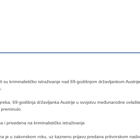
eli su kriminalističko istraživanje nad 69-godišnjom državljankom Austr
.
reba, 69-godišnja državljanka Austrije u svojstvu međunarodne ovlašte
e preminulo.
 i privedena na kriminalističko istraživanje.
ena je u zakonskom roku, uz kaznenu prijavu predana pritvorskom nadzo