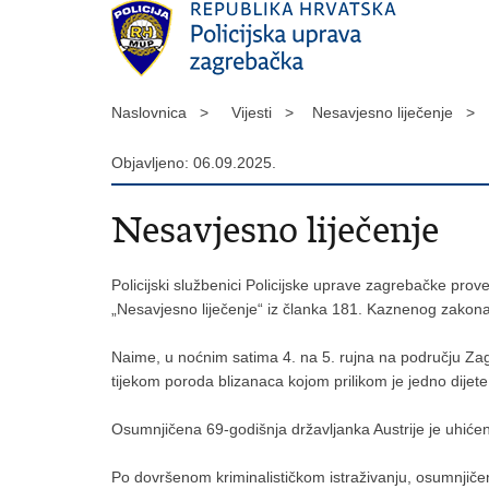
Naslovnica >
Vijesti >
Nesavjesno liječenje >
Objavljeno: 06.09.2025.
Nesavjesno liječenje
Policijski službenici Policijske uprave zagrebačke prov
„Nesavjesno liječenje“ iz članka 181. Kaznenog zakona
Naime, u noćnim satima 4. na 5. rujna na području Zag
tijekom poroda blizanaca kojom prilikom je jedno dijet
Osumnjičena 69-godišnja državljanka Austrije je uhićena
Po dovršenom kriminalističkom istraživanju, osumnjič