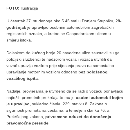
FOTO:
Ilustracija
U četvrtak 27. studenoga oko 5.45 sati u Donjem Stupniku,
29-
godišnjak
je upravljao osobnim automobilom zagrebačkih
registarskih oznaka, a kretao se Gospodarskom ulicom u
smjeru istoka.
Dolaskom do kućnog broja 20 navedene ulice zaustavili su ga
policijski službenici te nadzorom vozila i vozača utvrdili da
vozač upravlja vozilom prije stjecanja prava na samostalno
upravljanje motornim vozilom odnosno
bez položenog
vozačkog ispita
.
Nadalje, provjerama je utvrđeno da se radi o vozaču ponavljaču
najtežih prometnih prekršaja te mu je
osobni automobil kojim
je upravljao,
sukladno članku 229. stavku 8. Zakona o
sigurnosti prometa na cestama, a temeljem članka 76. a
Prekršajnog zakona,
privremeno oduzet do donošenja
pravomoćne presude.