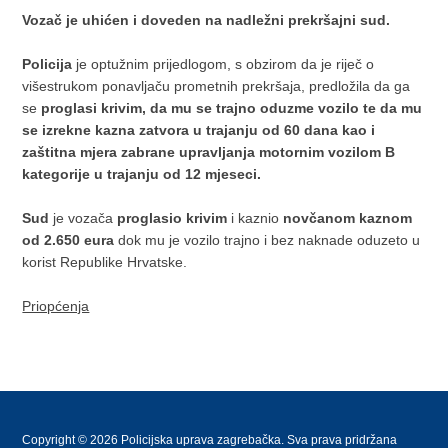
Vozač je uhićen i doveden na nadležni prekršajni sud.
Policija
je optužnim prijedlogom, s obzirom da je riječ o
višestrukom ponavljaču prometnih prekršaja, predložila da ga
se
proglasi krivim, da mu se trajno oduzme vozilo te da mu
se izrekne kazna zatvora u trajanju od 60 dana kao i
zaštitna mjera zabrane upravljanja motornim vozilom B
kategorije u trajanju od 12 mjeseci.
Sud
je vozača
proglasio krivim
i kaznio
novčanom kaznom
od 2.650 eura
dok mu je vozilo trajno i bez naknade oduzeto u
korist Republike Hrvatske.
Priopćenja
Copyright © 2026 Policijska uprava zagrebačka. Sva prava pridržana