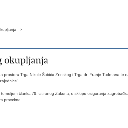
okupljanja >
 okupljanja
 na prostoru Trga Nikole Šubića Zrinskog i Trga dr. Franje Tuđmana te 
zajednice“.
a temeljem članka 79. citiranog Zakona, u sklopu osiguranja zagrebačka
nim pravcima.