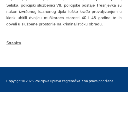
Selska, policijski službenici VII. policijske postaje Trešnjevka su
nakon izvršenog kaznenog djela teške krađe provaljivanjem u
kiosk uhitili dvojicu muškaraca starosti 40 i 48 godina te ih
doveli u službene prostorije na kriminalističku obradu.
Stranica
Copyright © 2026 Policijska uprava zagrebačka. Sva prava pridržana