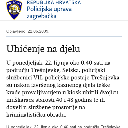
Objavljeno: 22.06.2009.
Uhićenje na djelu
U ponedjeljak, 22. lipnja oko 0,40 sati na
području Trešnjevke, Selska, policijski
službenici VII. policijske postaje Trešnjevka
su nakon izvršenog kaznenog djela teške
krađe provaljivanjem u kiosk uhitili dvojicu
muškaraca starosti 40 i 48 godina te ih
doveli u službene prostorije na
kriminalističku obradu.
U ponedjeljak, 22. lipnja oko 0,40 sati na području Trešnjevke,