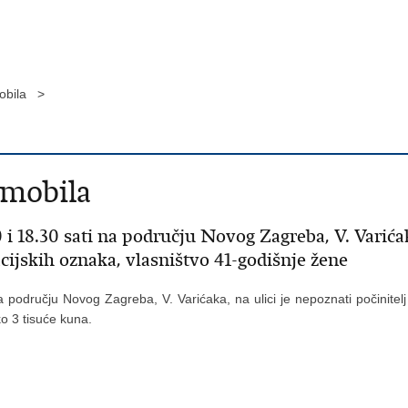
obila >
omobila
 18.30 sati na području Novog Zagreba, V. Varićaka
acijskih oznaka, vlasništvo 41-godišnje žene
području Novog Zagreba, V. Varićaka, na ulici je nepoznati počinitelj 
ko 3 tisuće kuna.