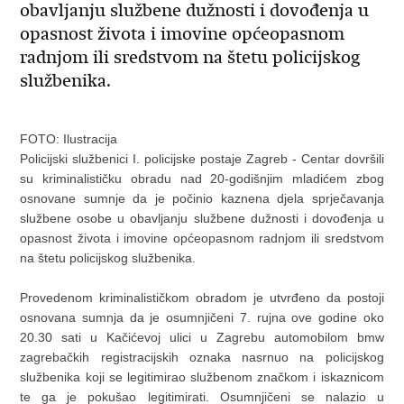
obavljanju službene dužnosti i dovođenja u
opasnost života i imovine općeopasnom
radnjom ili sredstvom na štetu policijskog
službenika.
FOTO: Ilustracija
Policijski službenici I. policijske postaje Zagreb - Centar dovršili
su kriminalističku obradu nad 20-godišnjim mladićem zbog
osnovane sumnje da je počinio kaznena djela sprječavanja
službene osobe u obavljanju službene dužnosti i dovođenja u
opasnost života i imovine općeopasnom radnjom ili sredstvom
na štetu policijskog službenika.
Provedenom kriminalističkom obradom je utvrđeno da postoji
osnovana sumnja da je osumnjičeni 7. rujna ove godine oko
20.30 sati u Kačićevoj ulici u Zagrebu automobilom bmw
zagrebačkih registracijskih oznaka nasrnuo na policijskog
službenika koji se legitimirao službenom značkom i iskaznicom
te ga je pokušao legitimirati. Osumnjičeni se nalazio u