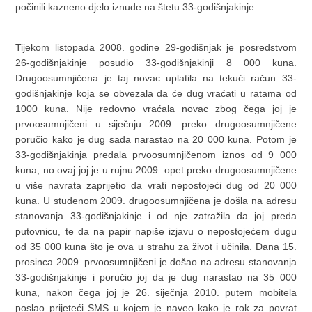
počinili kazneno djelo iznude na štetu 33-godišnjakinje.
Tijekom listopada 2008. godine 29-godišnjak je posredstvom
26-godišnjakinje posudio 33-godišnjakinji 8 000 kuna.
Drugoosumnjičena je taj novac uplatila na tekući račun 33-
godišnjakinje koja se obvezala da će dug vraćati u ratama od
1000 kuna. Nije redovno vraćala novac zbog čega joj je
prvoosumnjičeni u siječnju 2009. preko drugoosumnjičene
poručio kako je dug sada narastao na 20 000 kuna. Potom je
33-godišnjakinja predala prvoosumnjičenom iznos od 9 000
kuna, no ovaj joj je u rujnu 2009. opet preko drugoosumnjičene
u više navrata zaprijetio da vrati nepostojeći dug od 20 000
kuna. U studenom 2009. drugoosumnjičena je došla na adresu
stanovanja 33-godišnjakinje i od nje zatražila da joj preda
putovnicu, te da na papir napiše izjavu o nepostojećem dugu
od 35 000 kuna što je ova u strahu za život i učinila. Dana 15.
prosinca 2009. prvoosumnjičeni je došao na adresu stanovanja
33-godišnjakinje i poručio joj da je dug narastao na 35 000
kuna, nakon čega joj je 26. siječnja 2010. putem mobitela
poslao prijeteći SMS u kojem je naveo kako je rok za povrat