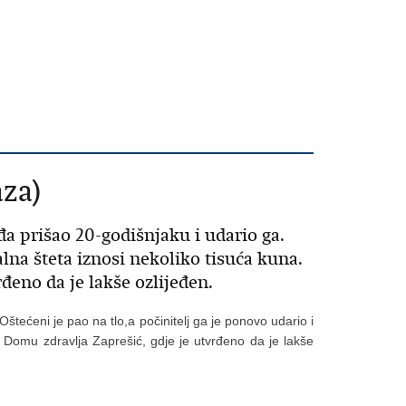
za)
eđa prišao 20-godišnjaku i udario ga.
lna šteta iznosi nekoliko tisuća kuna.
eno da je lakše ozlijeđen.
Oštećeni je pao na tlo,a počinitelj ga je ponovo udario i
 Domu zdravlja Zaprešić, gdje je utvrđeno da je lakše