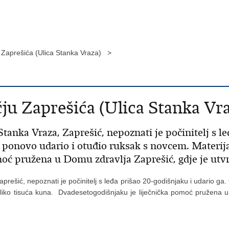
 Zaprešića (Ulica Stanka Vraza) >
ju Zaprešića (Ulica Stanka Vra
 Stanka Vraza, Zaprešić, nepoznati je počinitelj s l
je ponovo udario i otuđio ruksak s novcem. Materija
oć pružena u Domu zdravlja Zaprešić, gdje je utvrđ
prešić, nepoznati je počinitelj s leđa prišao 20-godišnjaku i udario ga. 
oliko tisuća kuna. Dvadesetogodišnjaku je liječnička pomoć pružena u