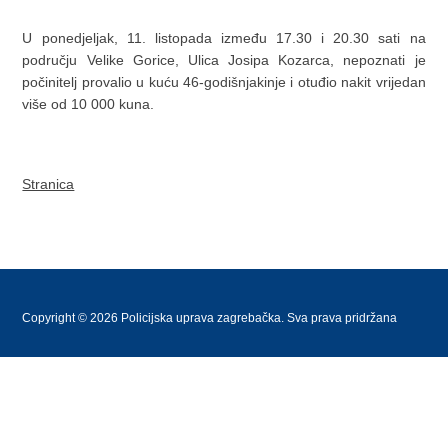
U ponedjeljak, 11. listopada između 17.30 i 20.30 sati na
području Velike Gorice, Ulica Josipa Kozarca, nepoznati je
počinitelj provalio u kuću 46-godišnjakinje i otuđio nakit vrijedan
više od 10 000 kuna.
Stranica
Copyright © 2026 Policijska uprava zagrebačka. Sva prava pridržana