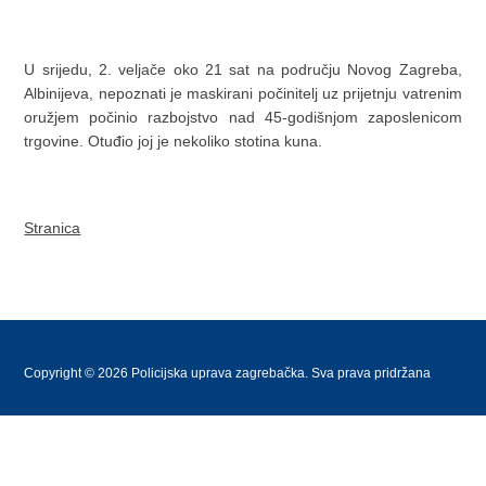
U srijedu, 2. veljače oko 21 sat na području Novog Zagreba,
Albinijeva, nepoznati je maskirani počinitelj uz prijetnju vatrenim
oružjem počinio razbojstvo nad 45-godišnjom zaposlenicom
trgovine. Otuđio joj je nekoliko stotina kuna.
Stranica
Copyright © 2026 Policijska uprava zagrebačka. Sva prava pridržana