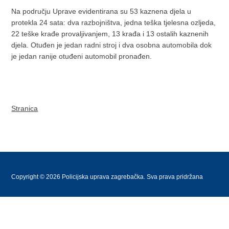
Na području Uprave evidentirana su 53 kaznena djela u
protekla 24 sata: dva razbojništva, jedna teška tjelesna ozljeda,
22 teške krađe provaljivanjem, 13 krađa i 13 ostalih kaznenih
djela. Otuđen je jedan radni stroj i dva osobna automobila dok
je jedan ranije otuđeni automobil pronađen.
Stranica
Copyright © 2026 Policijska uprava zagrebačka. Sva prava pridržana