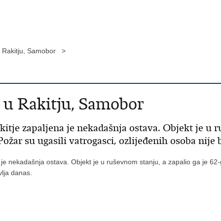
u Rakitju, Samobor >
 u Rakitju, Samobor
akitje zapaljena je nekadašnja ostava. Objekt je u r
 Požar su ugasili vatrogasci, ozlijeđenih osoba nije 
je nekadašnja ostava. Objekt je u ruševnom stanju, a zapalio ga je 62-god
bavlja danas.