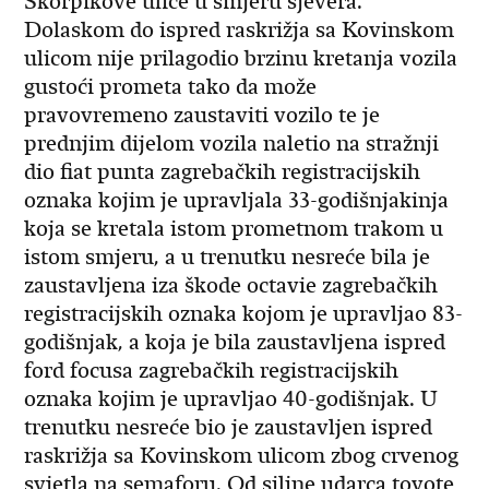
Škorpikove ulice u smjeru sjevera.
Dolaskom do ispred raskrižja sa Kovinskom
ulicom nije prilagodio brzinu kretanja vozila
gustoći prometa tako da može
pravovremeno zaustaviti vozilo te je
prednjim dijelom vozila naletio na stražnji
dio fiat punta zagrebačkih registracijskih
oznaka kojim je upravljala 33-godišnjakinja
koja se kretala istom prometnom trakom u
istom smjeru, a u trenutku nesreće bila je
zaustavljena iza škode octavie zagrebačkih
registracijskih oznaka kojom je upravljao 83-
godišnjak, a koja je bila zaustavljena ispred
ford focusa zagrebačkih registracijskih
oznaka kojim je upravljao 40-godišnjak. U
trenutku nesreće bio je zaustavljen ispred
raskrižja sa Kovinskom ulicom zbog crvenog
svjetla na semaforu. Od siline udarca toyote