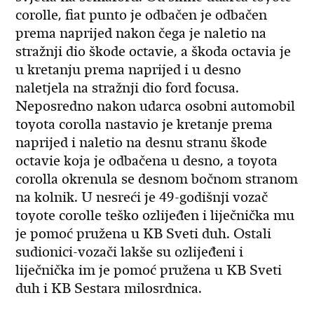
corolle, fiat punto je odbačen je odbačen
prema naprijed nakon čega je naletio na
stražnji dio škode octavie, a škoda octavia je
u kretanju prema naprijed i u desno
naletjela na stražnji dio ford focusa.
Neposredno nakon udarca osobni automobil
toyota corolla nastavio je kretanje prema
naprijed i naletio na desnu stranu škode
octavie koja je odbačena u desno, a toyota
corolla okrenula se desnom bočnom stranom
na kolnik. U nesreći je 49-godišnji vozač
toyote corolle teško ozlijeđen i liječnička mu
je pomoć pružena u KB Sveti duh. Ostali
sudionici-vozači lakše su ozlijeđeni i
liječnička im je pomoć pružena u KB Sveti
duh i KB Sestara milosrdnica.