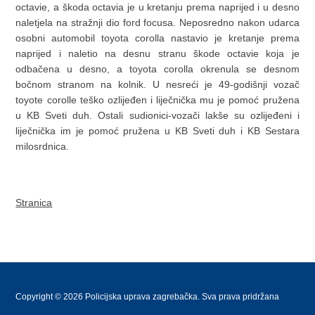
octavie, a škoda octavia je u kretanju prema naprijed i u desno
naletjela na stražnji dio ford focusa. Neposredno nakon udarca
osobni automobil toyota corolla nastavio je kretanje prema
naprijed i naletio na desnu stranu škode octavie koja je
odbačena u desno, a toyota corolla okrenula se desnom
bočnom stranom na kolnik. U nesreći je 49-godišnji vozač
toyote corolle teško ozlijeđen i liječnička mu je pomoć pružena
u KB Sveti duh. Ostali sudionici-vozači lakše su ozlijeđeni i
liječnička im je pomoć pružena u KB Sveti duh i KB Sestara
milosrdnica.
Stranica
Copyright © 2026 Policijska uprava zagrebačka. Sva prava pridržana