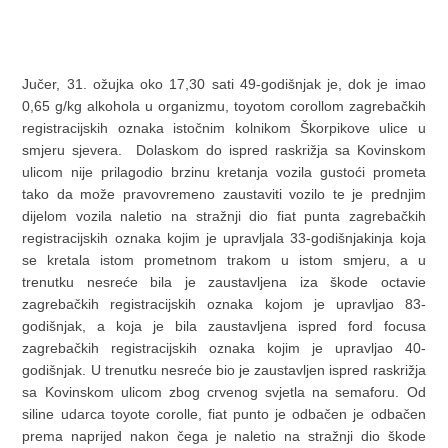
Jučer, 31. ožujka oko 17,30 sati 49-godišnjak je, dok je imao
0,65 g/kg alkohola u organizmu, toyotom corollom zagrebačkih
registracijskih oznaka istočnim kolnikom Škorpikove ulice u
smjeru sjevera. Dolaskom do ispred raskrižja sa Kovinskom
ulicom nije prilagodio brzinu kretanja vozila gustoći prometa
tako da može pravovremeno zaustaviti vozilo te je prednjim
dijelom vozila naletio na stražnji dio fiat punta zagrebačkih
registracijskih oznaka kojim je upravljala 33-godišnjakinja koja
se kretala istom prometnom trakom u istom smjeru, a u
trenutku nesreće bila je zaustavljena iza škode octavie
zagrebačkih registracijskih oznaka kojom je upravljao 83-
godišnjak, a koja je bila zaustavljena ispred ford focusa
zagrebačkih registracijskih oznaka kojim je upravljao 40-
godišnjak. U trenutku nesreće bio je zaustavljen ispred raskrižja
sa Kovinskom ulicom zbog crvenog svjetla na semaforu. Od
siline udarca toyote corolle, fiat punto je odbačen je odbačen
prema naprijed nakon čega je naletio na stražnji dio škode