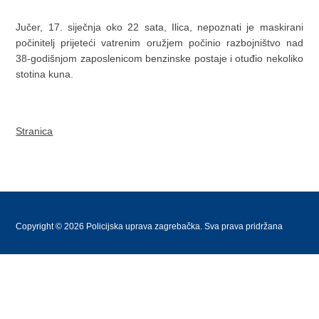
Jučer, 17. siječnja oko 22 sata, Ilica, nepoznati je maskirani
počinitelj prijeteći vatrenim oružjem počinio razbojništvo nad
38-godišnjom zaposlenicom benzinske postaje i otuđio nekoliko
stotina kuna.
Stranica
Copyright © 2026 Policijska uprava zagrebačka. Sva prava pridržana