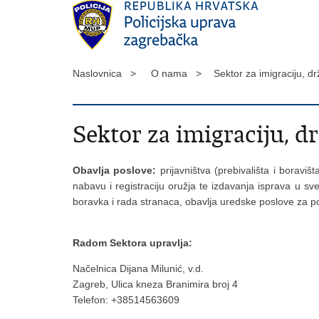
Naslovnica >
O nama >
Sektor za imigraciju, d
Sektor za imigraciju, d
Obavlja poslove:
prijavništva (prebivališta i boravi
nabavu i registraciju oružja te izdavanja isprava u sv
boravka i rada stranaca, obavlja uredske poslove za po
Radom Sektora upravlja:
Načelnica Dijana Milunić, v.d.
Zagreb, Ulica kneza Branimira broj 4
Telefon: +38514563609