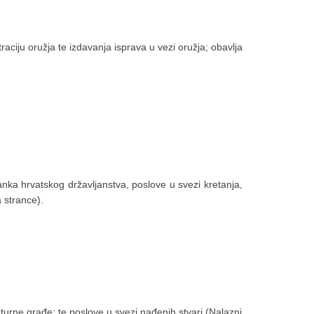
aciju oružja te izdavanja isprava u vezi oružja; obavlja
tanka hrvatskog državljanstva, poslove u svezi kretanja,
 strance).
aturne građe; te poslove u svezi nađenih stvari (Nalazni