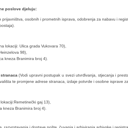
vne poslove djeluju:
prijavništva, osobnih i prometnih isprava, odobrenja za nabavu i registr
postaja).
na lokaciji: Ulica grada Vukovara 70),
:Heinzelova 98),
ica kneza Branimira broj 4).
a stranaca
(Vodi upravni postupak u svezi utvrđivanja, stjecanja i pres
ivališta te promjene adrese stranaca, izdaje potvrde i osobne isprave za
lokaciji:Remetinečki gaj 13),
ca kneza Branimira broj 4).
, razvrstavanja i dostave pošte, čuvanja i arhiviranja arhivske i registr