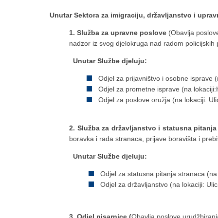
Unutar Sektora za imigraciju, državljanstvo i upra
1. Služba za upravne poslove
(Obavlja poslove 
nadzor iz svog djelokruga nad radom policijskih 
Unutar Službe djeluju:
Odjel za prijavništvo i osobne isprave (
Odjel za prometne isprave (na lokaciji
Odjel za poslove oružja (na lokaciji: Ul
2. Služba za državljanstvo i statusna pitanj
boravka i rada stranaca, prijave boravišta i preb
Unutar Službe djeluju:
Odjel za statusna pitanja stranaca (na 
Odjel za državljanstvo (na lokaciji: Uli
3. Odjel pisarnice (
Obavlja poslove urudžbiranja