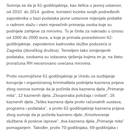
Sumnja se da je 61-godišnjakinja, kao šefica u javnoj ustanovi,
od 2010. do 2014. godine, koristeći lozinke svojih podređenih
zaposlenika u bazi podataka javne ustanove mijenjala podatke
o radnom stažu i visini mjesečnih primanja osoba koje su
podnijele zahtjeve za mirovinu. To je činila za naknadu u iznosu
od 1000 do 2000 eura, a koje je primala posredstvom 62-
godišnjakinje, zaposlenice kadrovske službe poduzeća iz
Zagreba (dioničkog društva). Temeljem tako izmijenjenih
podataka, osobama su izdavana rješenja kojima im je, na štetu
proračuna RH neosnovano uvećana mirovina.
Protiv osumnjičene 61-godišnjakinje je Uredu za suzbijanje
korupcije i organiziranog kriminaliteta podnijeta kaznena prijava
zbog osnova sumnje da je počinila dva kaznena djela „Primanje
mita“, 12 kaznenih djela „Zlouporaba položaja i ovlasti“, 16
kaznenih djela „Teška kaznena djela protiv računalnih sustava,
programa i podataka“, a protiv 62-godišnjakinje kaznena prijava
zbog sumnje da je počinila kazneno djelo „Krivotvorenje
službene ili poslove isprave“, dva kaznena djela „Primanje mita“
pomaganjem. Također, protiv 70-godišnjaka, 69-godišnjaka i