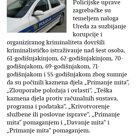
Policijske uprave
zagrebačke su
temeljem naloga
Ureda za suzbijanje
korupcije i
organiziranog kriminaliteta dovršili
kriminalističko istraživanje nad šest osoba,
61-godišnjakinjom, 62-godišnjakinjom, 70-
godišnjakom, 69-godišnjakom, 71-
godišnjakom i 55-godišnjakom zbog sumnje
da su počinili kaznena djela „Primanje mita“,
„Zlouporabe položaja i ovlasti“, „Teška
kaznena djela protiv računalnih sustava,
programa i podataka“, „Krivotvorenje
službene ili poslovne isprave“, „Primanje
mita“ pomaganjem i „Davanje mita“ i
„Primanje mita“ pomaganjem.