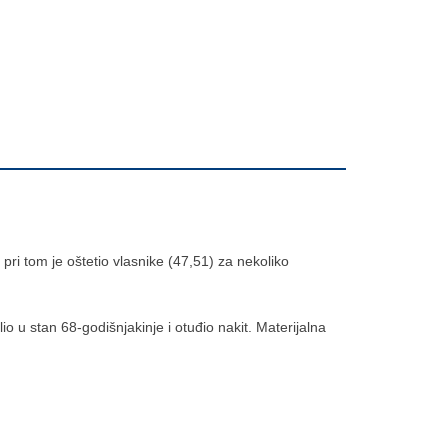
 pri tom je oštetio vlasnike (47,51) za nekoliko
o u stan 68-godišnjakinje i otuđio nakit. Materijalna