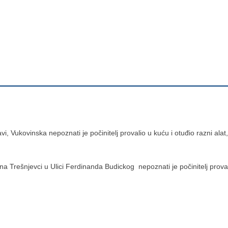
i, Vukovinska nepoznati je počinitelj provalio u kuću i otuđio razni alat,
na Trešnjevci u Ulici Ferdinanda Budickog nepoznati je počinitelj provali