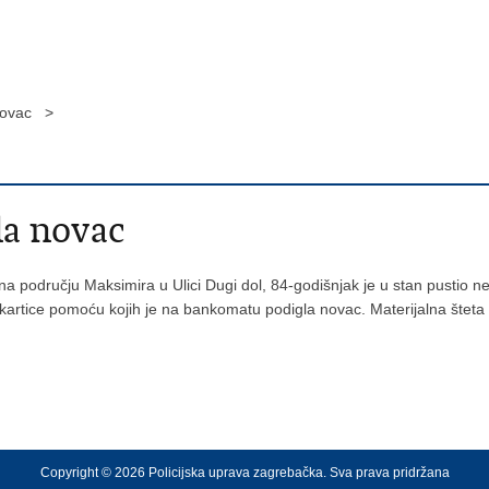
 novac >
la novac
a) na području Maksimira u Ulici Dugi dol, 84-godišnjak je u stan pustio
a kartice pomoću kojih je na bankomatu podigla novac. Materijalna šteta 
Copyright © 2026 Policijska uprava zagrebačka. Sva prava pridržana