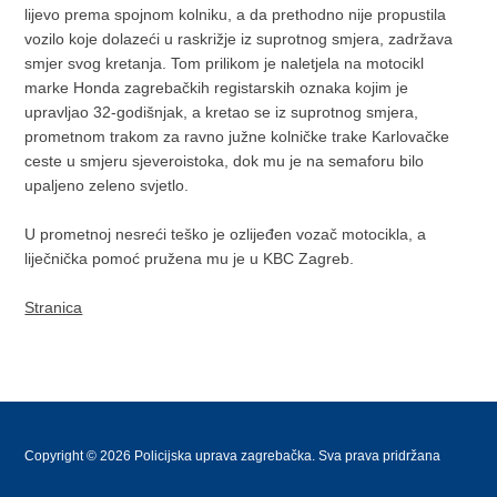
lijevo prema spojnom kolniku, a da prethodno nije propustila
vozilo koje dolazeći u raskrižje iz suprotnog smjera, zadržava
smjer svog kretanja. Tom prilikom je naletjela na motocikl
marke Honda zagrebačkih registarskih oznaka kojim je
upravljao 32-godišnjak, a kretao se iz suprotnog smjera,
prometnom trakom za ravno južne kolničke trake Karlovačke
ceste u smjeru sjeveroistoka, dok mu je na semaforu bilo
upaljeno zeleno svjetlo.
U prometnoj nesreći teško je ozlijeđen vozač motocikla, a
liječnička pomoć pružena mu je u KBC Zagreb.
Stranica
Copyright © 2026 Policijska uprava zagrebačka. Sva prava pridržana