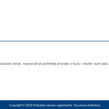
ansko borje, nepoznati je počinitelj provalio u kuću i otuđio razni alat, 
Copyright © 2026 Policijska uprava zagrebačka. Sva prava pridržana