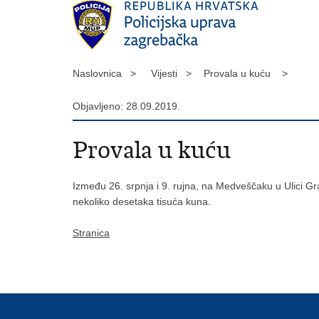
Naslovnica >
Vijesti >
Provala u kuću >
Objavljeno: 28.09.2019.
Provala u kuću
Između 26. srpnja i 9. rujna, na Medveščaku u Ulici Grač
nekoliko desetaka tisuća kuna.
Stranica