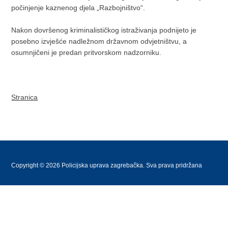
počinjenje kaznenog djela „Razbojništvo“.
Nakon dovršenog kriminalističkog istraživanja podnijeto je
posebno izvješće nadležnom državnom odvjetništvu, a
osumnjičeni je predan pritvorskom nadzorniku.
Stranica
Copyright © 2026 Policijska uprava zagrebačka. Sva prava pridržana