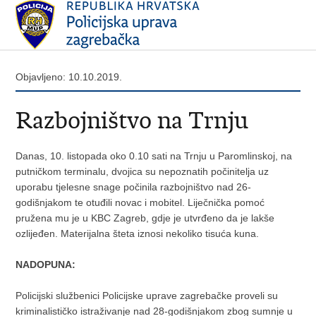
Objavljeno: 10.10.2019.
Razbojništvo na Trnju
Danas, 10. listopada oko 0.10 sati na Trnju u Paromlinskoj, na
putničkom terminalu, dvojica su nepoznatih počinitelja uz
uporabu tjelesne snage počinila razbojništvo nad 26-
godišnjakom te otuđili novac i mobitel. Liječnička pomoć
pružena mu je u KBC Zagreb, gdje je utvrđeno da je lakše
ozlijeđen. Materijalna šteta iznosi nekoliko tisuća kuna.
NADOPUNA:
Policijski službenici Policijske uprave zagrebačke proveli su
kriminalističko istraživanje nad 28-godišnjakom zbog sumnje u