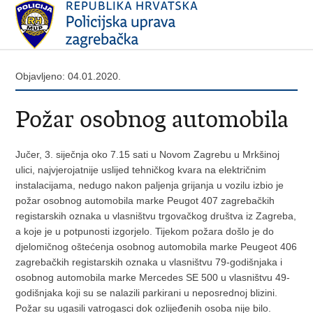
Objavljeno: 04.01.2020.
Požar osobnog automobila
Jučer, 3. siječnja oko 7.15 sati u Novom Zagrebu u Mrkšinoj
ulici, najvjerojatnije uslijed tehničkog kvara na električnim
instalacijama, nedugo nakon paljenja grijanja u vozilu izbio je
požar osobnog automobila marke Peugot 407 zagrebačkih
registarskih oznaka u vlasništvu trgovačkog društva iz Zagreba,
a koje je u potpunosti izgorjelo. Tijekom požara došlo je do
djelomičnog oštećenja osobnog automobila marke Peugeot 406
zagrebačkih registarskih oznaka u vlasništvu 79-godišnjaka i
osobnog automobila marke Mercedes SE 500 u vlasništvu 49-
godišnjaka koji su se nalazili parkirani u neposrednoj blizini.
Požar su ugasili vatrogasci dok ozlijeđenih osoba nije bilo.