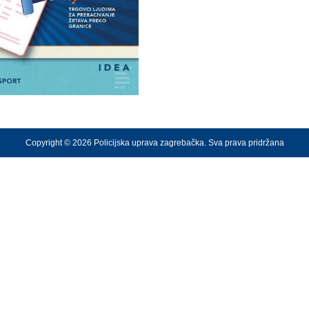
Copyright © 2026 Policijska uprava zagrebačka. Sva prava pridržana