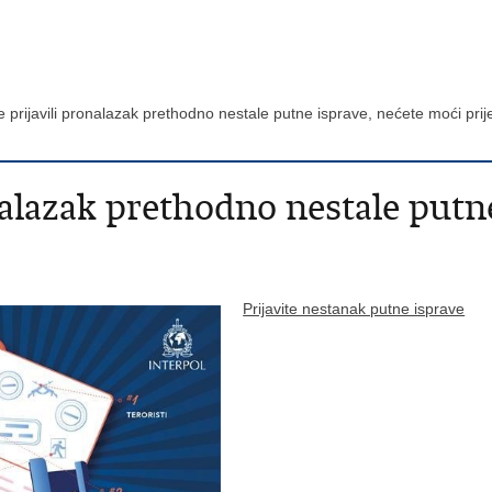
e prijavili pronalazak prethodno nestale putne isprave, nećete moći pri
nalazak prethodno nestale putn
Prijavite nestanak putne isprave