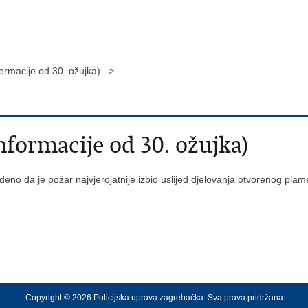
ormacije od 30. ožujka) >
formacije od 30. ožujka)
eno da je požar najvjerojatnije izbio uslijed djelovanja otvorenog pla
Copyright © 2026 Policijska uprava zagrebačka. Sva prava pridržana