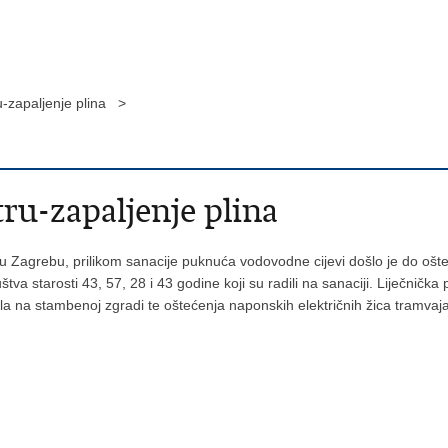
-zapaljenje plina >
ru-zapaljenje plina
i u Zagrebu, prilikom sanacije puknuća vodovodne cijevi došlo je do oš
štva starosti 43, 57, 28 i 43 godine koji su radili na sanaciji. Liječničk
la na stambenoj zgradi te oštećenja naponskih električnih žica tramvaj