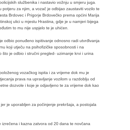
olicijskih službenika i nastavio vožnju u smjeru juga.
 u potjeru za njim, a vozač je odbijao zaustaviti vozilo te
jesta Brdovec i Prigorje Brdovečko prema općini Marija
inskoj ulici u mjestu Hrastina, gdje je u namjeri bijega
međutim to mu nije uspjelo te je uhićen.
 je odbio ponuđeno ispitivanje odnosno radi utvrđivanja
zmu koji utječu na psihofizičke sposobnosti i na
što je odbio i stručni pregled- uzimanje krvi i urina
e položenog vozačkog ispita i za vrijeme dok mu je
tjecanja prava na upravljanje vozilom u razdoblju od
tne dozvole i koje je odjavljeno te za vrijeme dok kao
r je uporabljen za počinjenje prekršaja, a postojala
e izrečena i kazna zatvora od 20 dana te novčana