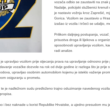
vozača odbio se zaustaviti na znak p
Nadalje, policijski službenici krenuli
je nastavio vožnju kroz Zaprešić, m
Gorica. Vozilom se zaustavio u Hrast
izašao iz vozila i trčeći se udaljio, 
Prilikom daljnjeg postupanja, vozač
prisustva droga ili lijekova u organi
sposobnosti upravljanja vozilom, kao 
radi analize.
a je upravljao vozilom prije stjecanja prava na upravljanje odnosno prij
avanje vozačke dozvole na rok od dvije godine iz razloga što je prije s
 bodova, upravljao osobnim automobilom kojemu je isteklo važenje prome
znom osiguranju u prometu.
 te je nadležnom sudu predloženo trajno oduzimanje navedenog vozila je
propisa.
o i bez naknade u korist Republike Hrvatske, a ujedno presudom mu j