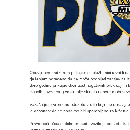
Obavljenim nadzorom policijski su službenici utvrdili d
rješenjem određeno da ne može podnijeti zahtjev za izd
dvije godine prikupio dvanaest negativnih prekršajnih
vlasnik navedenog vozila nije sklopio ugovor o obave
Vozaču je privremeno oduzeto vozilo kojim je upravljao
je opasnost da će ponovno biti uporabljeno za kršenje 
Pravomoćnošću sudske presude vozilo je oduzeto trajn