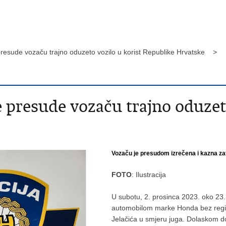
esude vozaču trajno oduzeto vozilo u korist Republike Hrvatske >
resude vozaču trajno oduzeto
Vozaču je presudom izrečena i kazna za
FOTO
: Ilustracija
U subotu, 2. prosinca 2023. oko 23.
automobilom marke Honda bez regis
Jelačića u smjeru juga. Dolaskom do 