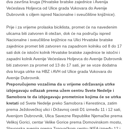
dva završna kruga (Hrvatske bratske zajednice i Avenija
Većeslava Holjevca od Ulice grada Vukovara do Avenije
Dubrovnik s ciljem ispred Nacionalne i sveučilišne knjižnice).
Prije i za vrijeme prolaska biciklista, promet će na navedenim
ulicama biti zatvoren ili otežan, dok će na području ispred
Nacionalne i sveučilišne knjižnice na Ulici Hrvatske bratske
zajednice promet biti zatvoren na zapadnom kolniku od 8 do 17
sati dok će istočni kolnik Hrvatske bratske zajednice te istočni i
zapadni kolnik Avenije Većeslava Holjevca do Avenije Dubrovnik
biti zatvoren za promet od 13 do 17 sati, jer se voze dodatna
dva kruga utrke na HBZ i AVH od Ulice grada Vukovara do
Avenije Dubrovnik.
Preporučujemo vozačima da u vrijeme održavanja utrke
izbjegavaju odlazak prema užem centru Svete Nedelje i
Samobora te da izbjegavaju prometnice kojima će se utrka
kretati
od Svete Nedelje preko Samobora i Kerestinca, zatim
prema Ježdovečkoj ulici i Državnoj cesti D1 između 11 i 12 sati,
Avenijom Dubrovnik, Ulica Savezne Republike Njemačke prema
Velikoj Gorici, centar Velike Gorice prema Domovinskom mostu,
Slavonska avenija prema Trgovačkom centru IKEA između 12 i