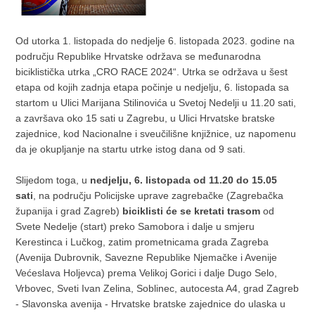
Od utorka 1. listopada do nedjelje 6. listopada 2023. godine na
području Republike Hrvatske održava se međunarodna
biciklistička utrka „CRO RACE 2024“. Utrka se održava u šest
etapa od kojih zadnja etapa počinje u nedjelju, 6. listopada sa
startom u Ulici Marijana Stilinovića u Svetoj Nedelji u 11.20 sati,
a završava oko 15 sati u Zagrebu, u Ulici Hrvatske bratske
zajednice, kod Nacionalne i sveučilišne knjižnice, uz napomenu
da je okupljanje na startu utrke istog dana od 9 sati.
Slijedom toga, u
nedjelju, 6. listopada od 11.20 do 15.05
sati
, na području Policijske uprave zagrebačke (Zagrebačka
županija i grad Zagreb)
biciklisti će se kretati trasom
od
Svete Nedelje (start) preko Samobora i dalje u smjeru
Kerestinca i Lučkog, zatim prometnicama grada Zagreba
(Avenija Dubrovnik, Savezne Republike Njemačke i Avenije
Većeslava Holjevca) prema Velikoj Gorici i dalje Dugo Selo,
Vrbovec, Sveti Ivan Zelina, Soblinec, autocesta A4, grad Zagreb
- Slavonska avenija - Hrvatske bratske zajednice do ulaska u