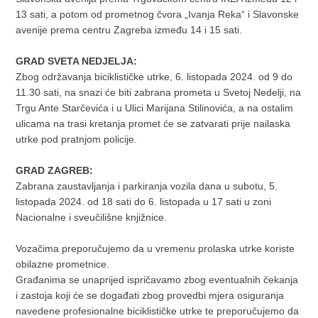
13 sati, a potom od prometnog čvora „Ivanja Reka“ i Slavonske
avenije prema centru Zagreba između 14 i 15 sati.
GRAD SVETA NEDJELJA:
Zbog održavanja biciklističke utrke, 6. listopada 2024. od 9 do
11.30 sati, na snazi će biti zabrana prometa u Svetoj Nedelji, na
Trgu Ante Starčevića i u Ulici Marijana Stilinovića, a na ostalim
ulicama na trasi kretanja promet će se zatvarati prije nailaska
utrke pod pratnjom policije.
GRAD ZAGREB:
Zabrana zaustavljanja i parkiranja vozila dana u subotu, 5.
listopada 2024. od 18 sati do 6. listopada u 17 sati u zoni
Nacionalne i sveučilišne knjižnice.
Vozačima preporučujemo da u vremenu prolaska utrke koriste
obilazne prometnice.
Građanima se unaprijed ispričavamo zbog eventualnih čekanja
i zastoja koji će se događati zbog provedbi mjera osiguranja
navedene profesionalne biciklističke utrke te preporučujemo da