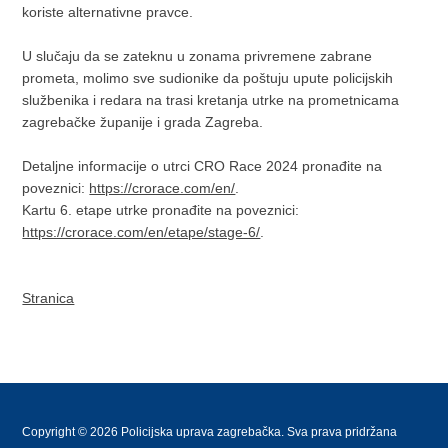
koriste alternativne pravce.
U slučaju da se zateknu u zonama privremene zabrane
prometa, molimo sve sudionike da poštuju upute policijskih
službenika i redara na trasi kretanja utrke na prometnicama
zagrebačke županije i grada Zagreba.
Detaljne informacije o utrci CRO Race 2024 pronađite na
poveznici:
https://crorace.com/en/
.
Kartu 6. etape utrke pronađite na poveznici:
https://crorace.com/en/etape/stage-6/
.
Stranica
Copyright © 2026 Policijska uprava zagrebačka. Sva prava pridržana