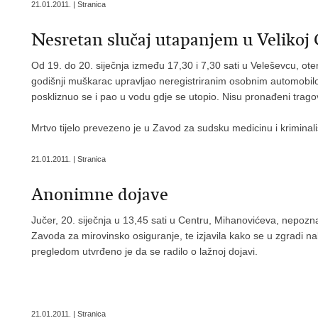
21.01.2011. | Stranica
Nesretan slučaj utapanjem u Velikoj 
Od 19. do 20. siječnja između 17,30 i 7,30 sati u Veleševcu, ot
godišnji muškarac upravljao neregistriranim osobnim automobilom
poskliznuo se i pao u vodu gdje se utopio. Nisu pronađeni tragovi
Mrtvo tijelo prevezeno je u Zavod za sudsku medicinu i kriminali
21.01.2011. | Stranica
Anonimne dojave
Jučer, 20. siječnja u 13,45 sati u Centru, Mihanovićeva, nepoz
Zavoda za mirovinsko osiguranje, te izjavila kako se u zgradi n
pregledom utvrđeno je da se radilo o lažnoj dojavi.
21.01.2011. | Stranica