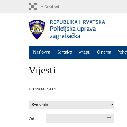
Preskoči
na
glavni
sadržaj
Naslovna
Kontakti
Vijesti
O nama
Polic
Vijesti
Filtrirajte vijesti:
Od: