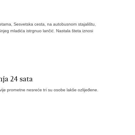
svetama, Sesvetska cesta, na autobusnom stajalištu,
njeg mladića istrgnuo lančić. Nastala šteta iznosi
ja 24 sata
ije prometne nesreće tri su osobe lakše ozlijeđene.