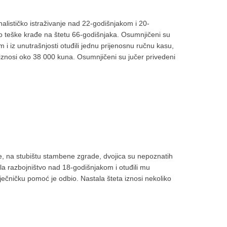
minalističko istraživanje nad 22-godišnjakom i 20-
 teške krađe na štetu 66-godišnjaka. Osumnjičeni su
m i iz unutrašnjosti otuđili jednu prijenosnu ručnu kasu,
iznosi oko 38 000 kuna. Osumnjičeni su jučer privedeni
ce, na stubištu stambene zgrade, dvojica su nepoznatih
ila razbojništvo nad 18-godišnjakom i otuđili mu
 liječničku pomoć je odbio. Nastala šteta iznosi nekoliko