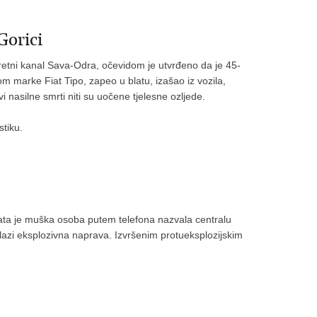
Gorici
eretni kanal Sava-Odra, očevidom je utvrđeno da je 45-
 marke Fiat Tipo, zapeo u blatu, izašao iz vozila,
 nasilne smrti niti su uočene tjelesne ozljede.
stiku.
nata je muška osoba putem telefona nazvala centralu
alazi eksplozivna naprava. Izvršenim protueksplozijskim