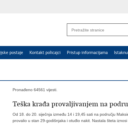
ijske postaje
Kontakt policajci
Pristup informacijama
Istakn
Pronađeno 64561 vijesti.
Teška krađa provaljivanjem na podr
Od 18. do 20. siječnja između 14 i 19,45 sati na području Maksim
provalio u stan 29-godišnjaka i otuđio nakit. Nastala šteta iznos