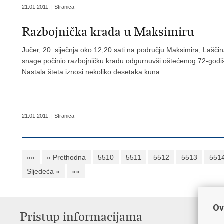
21.01.2011. | Stranica
Razbojnička krađa u Maksimiru
Jučer, 20. siječnja oko 12,20 sati na području Maksimira, Laščina
snage počinio razbojničku krađu odgurnuvši oštećenog 72-godi
Nastala šteta iznosi nekoliko desetaka kuna.
21.01.2011. | Stranica
««
« Prethodna
5510
5511
5512
5513
551
Sljedeća »
»»
Ov
Pristup informacijama
V