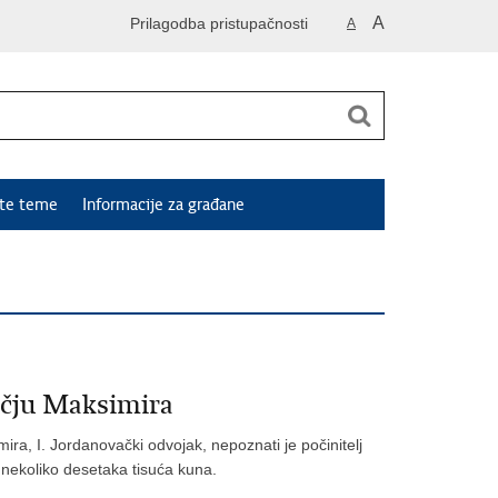
A
Prilagodba pristupačnosti
A
ute teme
Informacije za građane
učju Maksimira
ira, I. Jordanovački odvojak, nepoznati je počinitelj
i nekoliko desetaka tisuća kuna.