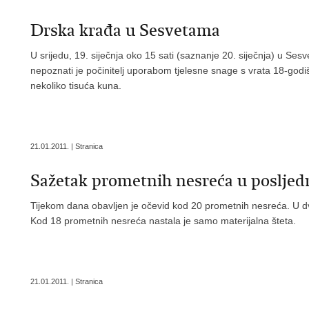
Drska krađa u Sesvetama
U srijedu, 19. siječnja oko 15 sati (saznanje 20. siječnja) u Se
nepoznati je počinitelj uporabom tjelesne snage s vrata 18-godiš
nekoliko tisuća kuna.
21.01.2011. | Stranica
Sažetak prometnih nesreća u posljedn
Tijekom dana obavljen je očevid kod 20 prometnih nesreća. U dv
Kod 18 prometnih nesreća nastala je samo materijalna šteta.
21.01.2011. | Stranica