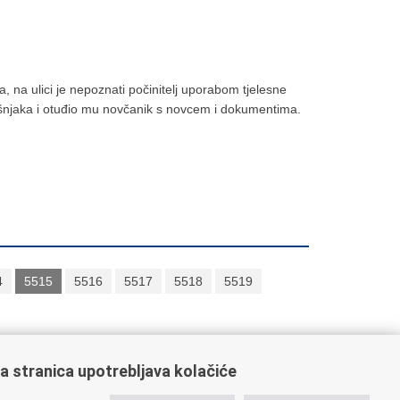
, na ulici je nepoznati počinitelj uporabom tjelesne
šnjaka i otuđio mu novčanik s novcem i dokumentima.
4
5515
5516
5517
5518
5519
a stranica upotrebljava kolačiće
ažne poveznice