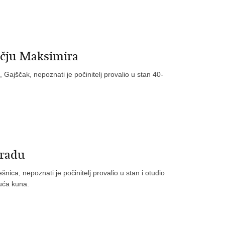
učju Maksimira
 Gajščak, nepoznati je počinitelj provalio u stan 40-
gradu
nica, nepoznati je počinitelj provalio u stan i otuđio
suća kuna.