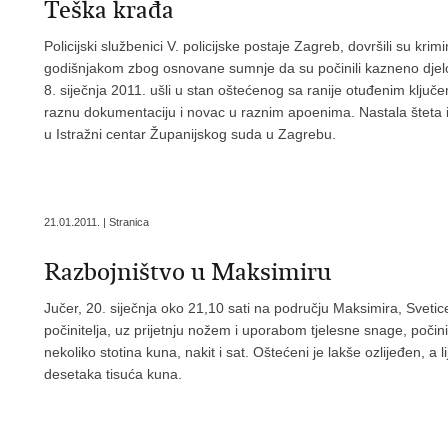
Teška krađa
Policijski službenici V. policijske postaje Zagreb, dovršili su kri
godišnjakom zbog osnovane sumnje da su počinili kazneno djelo
8. siječnja 2011. ušli u stan oštećenog sa ranije otuđenim ključe
raznu dokumentaciju i novac u raznim apoenima. Nastala šteta 
u Istražni centar Županijskog suda u Zagrebu.
21.01.2011. | Stranica
Razbojništvo u Maksimiru
Jučer, 20. siječnja oko 21,10 sati na području Maksimira, Sveti
počinitelja, uz prijetnju nožem i uporabom tjelesne snage, počin
nekoliko stotina kuna, nakit i sat. Oštećeni je lakše ozlijeđen, a
desetaka tisuća kuna.