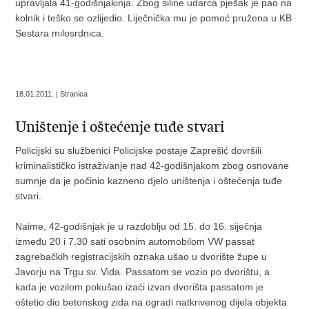
upravljala 41-godišnjakinja. Zbog siline udarca pješak je pao na
kolnik i teško se ozlijedio. Liječnička mu je pomoć pružena u KB
Sestara milosrdnica.
18.01.2011. | Stranica
Uništenje i oštećenje tuđe stvari
Policijski su službenici Policijske postaje Zaprešić dovršili
kriminalističko istraživanje nad 42-godišnjakom zbog osnovane
sumnje da je počinio kazneno djelo uništenja i oštećenja tuđe
stvari.
Naime, 42-godišnjak je u razdoblju od 15. do 16. siječnja
između 20 i 7.30 sati osobnim automobilom VW passat
zagrebačkih registracijskih oznaka ušao u dvorište župe u
Javorju na Trgu sv. Vida. Passatom se vozio po dvorištu, a
kada je vozilom pokušao izaći izvan dvorišta passatom je
oštetio dio betonskog zida na ogradi natkrivenog dijela objekta