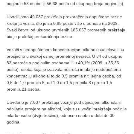
poginule 53 osobe ili 56,38 posto od ukupnog broja poginulih).
Utvrdili smo 49.037 prekršaja prekoračenja dopuštene brzine
kretanja vozila, što je za 0,85 posto više u odnosu na 2009.
Svaki četvrti od ukupno utvrđenih 185.657 prometnih prekršaja
bio je prekršaj prekoračenja brzine.
Vozači s nedopuštenom koncentracijom alkoholasudjelovali su
prosječno u svakoj osmoj prometnoj nesreći. U 34 od ukupno
83 nesreće s poginulim osobama ili u 40,1% (2009. u 35,36
posto), osoba koja je izazvala nesreću imala je nedopuštenu
koncentraciju alkoholai to do 0,5 promila niti jedna osoba, od
0,5 do 1,0 promila 5, od 1,0 do 1,5 promila 8 i preko 1,5
promila 21 osoba.
Utvrđeno je 7.037 prekršaja vožnje pod utjecajem alkohola ili
odbijanja provjere na alkohol, koje su u većini prekršaja počinile
mlade osobe (dvije trećine), odnosno osobe u dobi do 30
godina