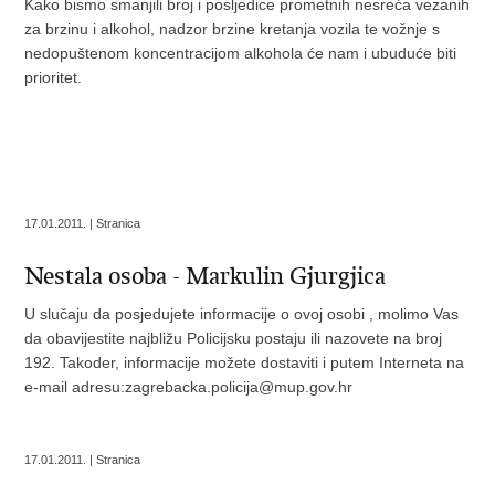
Kako bismo smanjili broj i posljedice prometnih nesreća vezanih
za brzinu i alkohol, nadzor brzine kretanja vozila te vožnje s
nedopuštenom koncentracijom alkohola će nam i ubuduće biti
prioritet.
17.01.2011. | Stranica
Nestala osoba - Markulin Gjurgjica
U slučaju da posjedujete informacije o ovoj osobi , molimo Vas
da obavijestite najbližu Policijsku postaju ili nazovete na broj
192. Takoder, informacije možete dostaviti i putem Interneta na
e-mail adresu:zagrebacka.policija@mup.gov.hr
17.01.2011. | Stranica