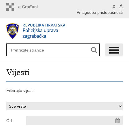
Preskoči
A
A
na
Prilagodba pristupačnosti
glavni
sadržaj
Vijesti
Filtrirajte vijesti:
Od: