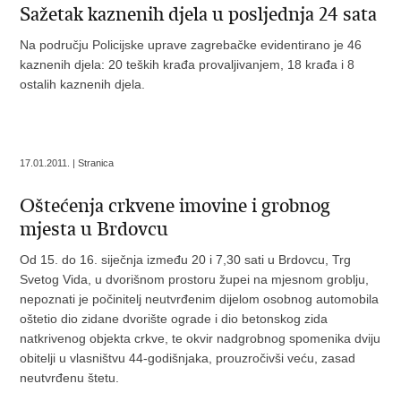
Sažetak kaznenih djela u posljednja 24 sata
Na području Policijske uprave zagrebačke evidentirano je 46
kaznenih djela: 20 teških krađa provaljivanjem, 18 krađa i 8
ostalih kaznenih djela.
17.01.2011. | Stranica
Oštećenja crkvene imovine i grobnog
mjesta u Brdovcu
Od 15. do 16. siječnja između 20 i 7,30 sati u Brdovcu, Trg
Svetog Vida, u dvorišnom prostoru župei na mjesnom groblju,
nepoznati je počinitelj neutvrđenim dijelom osobnog automobila
oštetio dio zidane dvorište ograde i dio betonskog zida
natkrivenog objekta crkve, te okvir nadgrobnog spomenika dviju
obitelji u vlasništvu 44-godišnjaka, prouzročivši veću, zasad
neutvrđenu štetu.