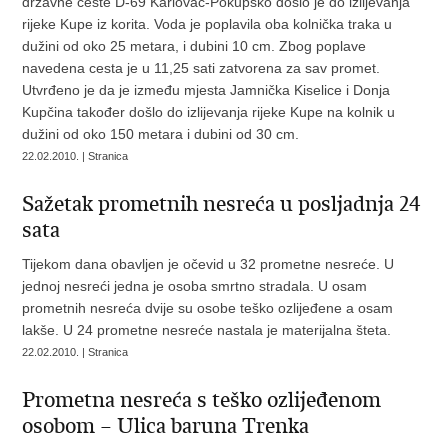
državne ceste D-69 Karlovac-Pokupsko došlo je do izlijevanja
rijeke Kupe iz korita. Voda je poplavila oba kolnička traka u
dužini od oko 25 metara, i dubini 10 cm. Zbog poplave
navedena cesta je u 11,25 sati zatvorena za sav promet.
Utvrđeno je da je između mjesta Jamnička Kiselice i Donja
Kupčina također došlo do izlijevanja rijeke Kupe na kolnik u
dužini od oko 150 metara i dubini od 30 cm.
22.02.2010. | Stranica
Sažetak prometnih nesreća u posljadnja 24
sata
Tijekom dana obavljen je očevid u 32 prometne nesreće. U
jednoj nesreći jedna je osoba smrtno stradala. U osam
prometnih nesreća dvije su osobe teško ozlijeđene a osam
lakše. U 24 prometne nesreće nastala je materijalna šteta.
22.02.2010. | Stranica
Prometna nesreća s teško ozlijeđenom
osobom – Ulica baruna Trenka