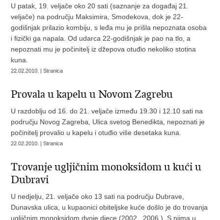
U patak, 19. veljače oko 20 sati (saznanje za događaj 21.
veljače) na području Maksimira, Smodekova, dok je 22-
godišnjak prilazio kombiju, s leđa mu je prišla nepoznata osoba
i fizički ga napala. Od udarca 22-godišnjak je pao na tlo, a
nepoznati mu je počinitelj iz džepova otuđio nekoliko stotina
kuna.
22.02.2010. | Stranica
Provala u kapelu u Novom Zagrebu
U razdoblju od 16. do 21. veljače između 19.30 i 12.10 sati na
području Novog Zagreba, Ulica svetog Benedikta, nepoznati je
počinitelj provalio u kapelu i otuđio više desetaka kuna.
22.02.2010. | Stranica
Trovanje ugljičnim monoksidom u kući u
Dubravi
U nedjelju, 21. veljače oko 13 sati na području Dubrave,
Dunavska ulica, u kupaonici obiteljske kuće došlo je do trovanja
ugljičnim monoksidom dvoje djece (2002., 2006.). S njima u