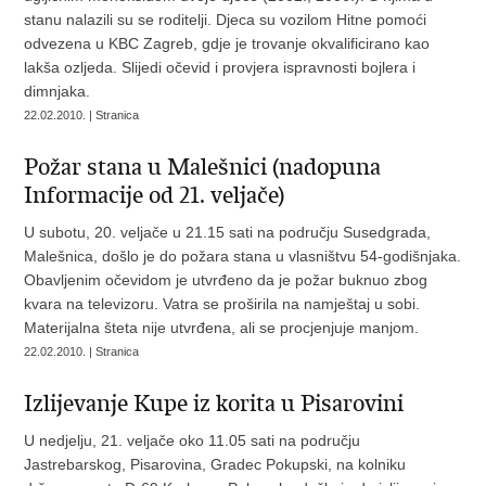
stanu nalazili su se roditelji. Djeca su vozilom Hitne pomoći
odvezena u KBC Zagreb, gdje je trovanje okvalificirano kao
lakša ozljeda. Slijedi očevid i provjera ispravnosti bojlera i
dimnjaka.
22.02.2010. | Stranica
Požar stana u Malešnici (nadopuna
Informacije od 21. veljače)
U subotu, 20. veljače u 21.15 sati na području Susedgrada,
Malešnica, došlo je do požara stana u vlasništvu 54-godišnjaka.
Obavljenim očevidom je utvrđeno da je požar buknuo zbog
kvara na televizoru. Vatra se proširila na namještaj u sobi.
Materijalna šteta nije utvrđena, ali se procjenjuje manjom.
22.02.2010. | Stranica
Izlijevanje Kupe iz korita u Pisarovini
U nedjelju, 21. veljače oko 11.05 sati na području
Jastrebarskog, Pisarovina, Gradec Pokupski, na kolniku