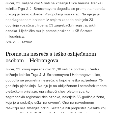
Jučer, 21. veljače oko 5 sati na križanju Ulice baruna Trenka i
kolnika Trga J. J. Strossmayera dogodila se prometna nesreća,
u kojoj je teško ozlijeđen 42-godišnji muškarac. Na njega je
neprilagođenom brzinom iz smjera zapada naletjela 23-
godišnja vozačica citroena C3 zagrebačkih registracijskih
oznaka. Liječnička mu je pomoć pružena u KB Sestara
milosrdnica.
22.02.2010. | Stranica
Prometna nesreća s teško ozlijeđenom
osobom – Hebrangova
Jučer, 21. ovog mjeseca oko 11,30 sati na području Centra,
križanje kolnika Trga J. J. Strossmayera i Hebrangove ulice,
dogodila se prometna nesreća, u kojoj je teško ozlijeđena 73-
godišnja pješakinja. Na nju je na obilježenom i semaforiziranom
pješačkom prijelazu, upravljajući chevroletom sparkom
zagrebačkih registracijskih oznaka, naletjela 55-godišnja žena,
koja je u raskrižje ušla "na crveno". Ona na navedenom
raskrižju nije smanjila brzinu kretanja niti propustila pješake koji