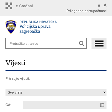
Preskoči
A
A
na
Prilagodba pristupačnosti
glavni
sadržaj
Vijesti
Filtrirajte vijesti:
Od: