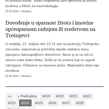
su prelazili kolnik. Teško ozlijeđenoj ženi liječnička je pomoć
pružena u Klinici za traumatologiju.
22.02.2010. | Stranica
Dovođenje u opasnost života i imovine
općeopasnom radnjom ili sredstvom na
Trešnjevci
U nedjelju, 21. veljače oko 13.15 sati na području Trešnjevke,
Jarunska, nepoznati je počinitelj zapalio staklenu bocu
ispunjenu lakozapaljivom tekućinom. Bacio ju je na zid uz
ulazna vrata disko kluba. Došlo je do požara koji su ugasili
vatrogasci. Oštećene su kamene ploče. Materijalna šteta nije
utvrđena.
22.02.2010. | Stranica
««
« Prethodna
6019
6020
6021
6022
6023
6024
6025
6026
6027
6028