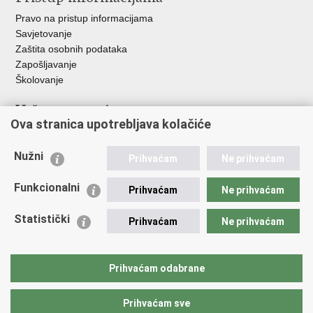
Pravo na pristup informacijama
Savjetovanje
Zaštita osobnih podataka
Zapošljavanje
Školovanje
Važne poveznice
Ova stranica upotrebljava kolačiće
Ministarstvo unutarnjih poslova
Sindikati
Nužni
Prihvaćam
Ne prihvaćam
Udruge
Dom zdravlja MUP-a
Funkcionalni
Prihvaćam
Ne prihvaćam
Policijska akademija
Muzej policije
Statistički
Prihvaćam
Ne prihvaćam
Zaklada policijske solidarnosti
Centar za forenzična ispitivanja, istraživanja i vještačenja "Ivan
Vučetić"
Prihvaćam odabrane
Policijske uprave
Prihvaćam sve