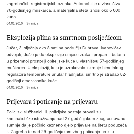
zagrebačkih registracijskih oznaka. Automobil je u vlasništvu
70-godišnjeg muškarca, a materijalna šteta iznosi oko 6 000
kuna.
04.01.2010. | Stranica
Eksplozija plina sa smrtnom posljedicom
Jučer, 3. siječnja oko 8 sati na području Dubrave, Ivanovićev
odvojak, došlo je do eksplozije smjese zraka i propan – butana
u prizemnoj prostoriji obiteljske kuće u vlasništvu 57-godišnjeg
muškarca. U eksploziji, koju je uzrokovalo iskrenje bimetalnog
regulatora temperature unutar hladnjaka, smrtno je stradao 82-
godišnji otac vlasnika kuće
04.01.2010. | Stranica
Prijevara i poticanje na prijevaru
Policijski službenici III. policijske postaje proveli su
kriminalističko istraživanje nad 27-godišnjakom zbog osnovane
sumnje da je počinio kazneno djelo prijevare na štetu poduzeća
iz Zagreba te nad 29-godišnjakom zbog poticanja na istu