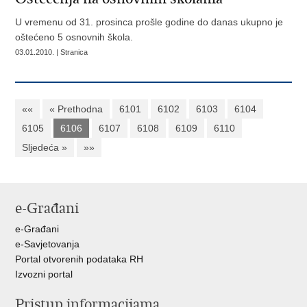
U vremenu od 31. prosinca prošle godine do danas ukupno je
oštećeno 5 osnovnih škola.
03.01.2010. | Stranica
««
« Prethodna
6101
6102
6103
6104
6105
6106
6107
6108
6109
6110
Sljedeća »
»»
e-Građani
e-Građani
e-Savjetovanja
Portal otvorenih podataka RH
Izvozni portal
Pristup informacijama