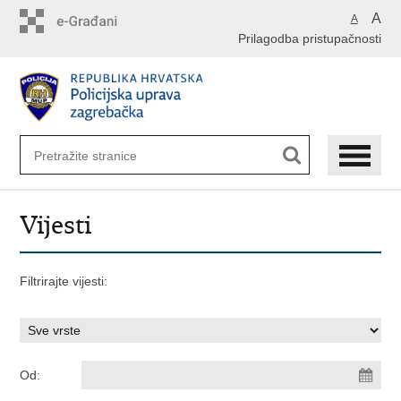
Preskoči
A
A
na
Prilagodba pristupačnosti
glavni
sadržaj
Vijesti
Filtrirajte vijesti:
Od: