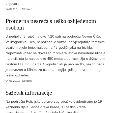
prijevaru.
04.01.2010. | Stranica
Prometna nesreća s teško ozlijeđenom
osobom
U nedjelju, 3. siječnja oko 7.20 sati na području Novog Čiča,
Velikogorička ulica, nepoznati je vozač, najvjerojatnije teretnim
vozilom bijele boje, naletio na 45-godišnjaka na biciklu.
Nepoznati vozač se dovezao iz smjera istoka navedene ulice a
na biciklistu je naletio oko 450 metara od raskrižja s državnom
cestom D3. Od udarca 45-godišnjak je pao na tlo, nakon čega
je odvezen u Kliniku za traumatologiju, gdje je utvrđeno da je
teško ozlijeđen.
04.01.2010. | Stranica
Sažetak informacije
Na području Policijske uprave zagrebačke evidentirano je 19
kaznenih djela: jedna drska krađa, 12 teških krađa
provaljivanjem, 2 krađe i 4 ostala kažnjiva djela.