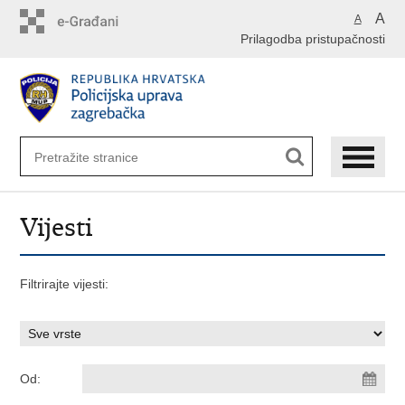
Preskoči
A
A
na
Prilagodba pristupačnosti
glavni
sadržaj
Vijesti
Filtrirajte vijesti:
Od: