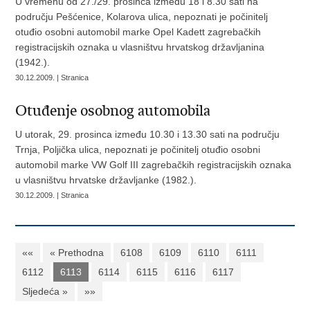
U vremenu od 27./29. prosinca između 18 i 8.30 sati na
području Pešćenice, Kolarova ulica, nepoznati je počinitelj
otuđio osobni automobil marke Opel Kadett zagrebačkih
registracijskih oznaka u vlasništvu hrvatskog državljanina
(1942.).
30.12.2009. | Stranica
Otuđenje osobnog automobila
U utorak, 29. prosinca između 10.30 i 13.30 sati na području
Trnja, Poljička ulica, nepoznati je počinitelj otuđio osobni
automobil marke VW Golf III zagrebačkih registracijskih oznaka
u vlasništvu hrvatske državljanke (1982.).
30.12.2009. | Stranica
««
« Prethodna
6108
6109
6110
6111
6112
6113
6114
6115
6116
6117
Sljedeća »
»»