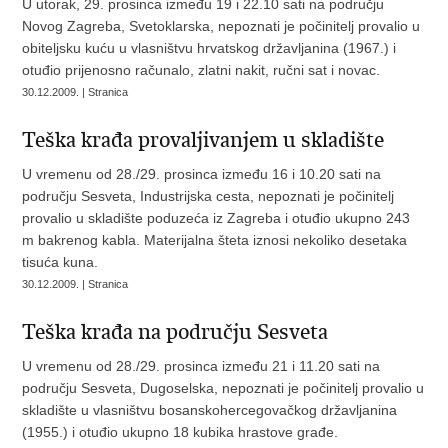
U utorak, 29. prosinca između 19 i 22.10 sati na području
Novog Zagreba, Svetoklarska, nepoznati je počinitelj provalio u
obiteljsku kuću u vlasništvu hrvatskog državljanina (1967.) i
otuđio prijenosno računalo, zlatni nakit, ručni sat i novac.
30.12.2009. | Stranica
Teška krađa provaljivanjem u skladište
U vremenu od 28./29. prosinca između 16 i 10.20 sati na
području Sesveta, Industrijska cesta, nepoznati je počinitelj
provalio u skladište poduzeća iz Zagreba i otuđio ukupno 243
m bakrenog kabla. Materijalna šteta iznosi nekoliko desetaka
tisuća kuna.
30.12.2009. | Stranica
Teška krađa na području Sesveta
U vremenu od 28./29. prosinca između 21 i 11.20 sati na
području Sesveta, Dugoselska, nepoznati je počinitelj provalio u
skladište u vlasništvu bosanskohercegovačkog državljanina
(1955.) i otuđio ukupno 18 kubika hrastove građe.