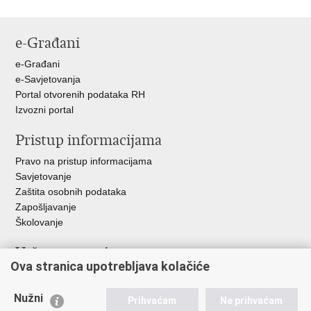
e-Građani
e-Građani
e-Savjetovanja
Portal otvorenih podataka RH
Izvozni portal
Pristup informacijama
Pravo na pristup informacijama
Savjetovanje
Zaštita osobnih podataka
Zapošljavanje
Školovanje
Važne poveznice
Ova stranica upotrebljava kolačiće
Ministarstvo unutarnjih poslova
Sindikati
Nužni
Prihvaćam
Ne prihvaćam
Udruge