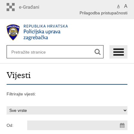
Preskoči
A
A
na
Prilagodba pristupačnosti
glavni
sadržaj
Vijesti
Filtrirajte vijesti:
Od: