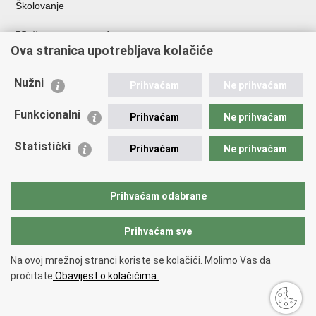
Školovanje
Važne poveznice
Ova stranica upotrebljava kolačiće
Ministarstvo unutarnjih poslova
Sindikati
Nužni
Prihvaćam
Ne prihvaćam
Udruge
Dom zdravlja MUP-a
Funkcionalni
Prihvaćam
Ne prihvaćam
Policijska akademija
Muzej policije
Statistički
Prihvaćam
Ne prihvaćam
Zaklada policijske solidarnosti
Centar za forenzična ispitivanja, istraživanja i vještačenja "Ivan
Vučetić"
Prihvaćam odabrane
Policijske uprave
Prihvaćam sve
Povratak na vrh
Na ovoj mrežnoj stranci koriste se kolačići. Molimo Vas da
Copyright © 2026 Policijska uprava zagrebačka.
Uvjeti korištenja
.
Izjava o
pročitate
Obavijest o kolačićima.
pristupačnosti
.