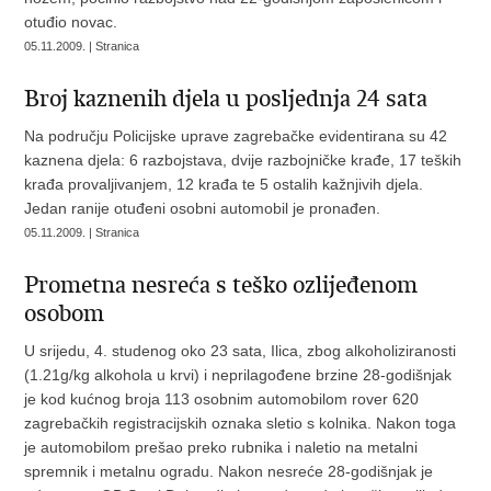
otuđio novac.
05.11.2009. | Stranica
Broj kaznenih djela u posljednja 24 sata
Na području Policijske uprave zagrebačke evidentirana su 42
kaznena djela: 6 razbojstava, dvije razbojničke krađe, 17 teških
krađa provaljivanjem, 12 krađa te 5 ostalih kažnjivih djela.
Jedan ranije otuđeni osobni automobil je pronađen.
05.11.2009. | Stranica
Prometna nesreća s teško ozlijeđenom
osobom
U srijedu, 4. studenog oko 23 sata, Ilica, zbog alkoholiziranosti
(1.21g/kg alkohola u krvi) i neprilagođene brzine 28-godišnjak
je kod kućnog broja 113 osobnim automobilom rover 620
zagrebačkih registracijskih oznaka sletio s kolnika. Nakon toga
je automobilom prešao preko rubnika i naletio na metalni
spremnik i metalnu ogradu. Nakon nesreće 28-godišnjak je