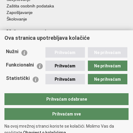
Zaštita osobnih podataka
Zapošljavanje
Školovanje
Važne poveznice
Ova stranica upotrebljava kolačiće
Ministarstvo unutarnjih poslova
Sindikati
Nužni
Prihvaćam
Ne prihvaćam
Udruge
Dom zdravlja MUP-a
Funkcionalni
Prihvaćam
Ne prihvaćam
Policijska akademija
Muzej policije
Statistički
Prihvaćam
Ne prihvaćam
Zaklada policijske solidarnosti
Centar za forenzična ispitivanja, istraživanja i vještačenja "Ivan
Vučetić"
Prihvaćam odabrane
Policijske uprave
Prihvaćam sve
Povratak na vrh
Na ovoj mrežnoj stranci koriste se kolačići. Molimo Vas da
Copyright © 2026 Policijska uprava zagrebačka.
Uvjeti korištenja
.
Izjava o
pročitate
Obavijest o kolačićima.