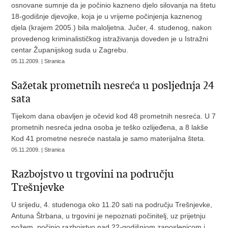
osnovane sumnje da je počinio kazneno djelo silovanja na štetu
18-godišnje djevojke, koja je u vrijeme počinjenja kaznenog
djela (krajem 2005.) bila maloljetna. Jučer, 4. studenog, nakon
provedenog kriminalističkog istraživanja doveden je u Istražni
centar Županijskog suda u Zagrebu.
05.11.2009. | Stranica
Sažetak prometnih nesreća u posljednja 24
sata
Tijekom dana obavljen je očevid kod 48 prometnih nesreća. U 7
prometnih nesreća jedna osoba je teško ozlijeđena, a 8 lakše
Kod 41 prometne nesreće nastala je samo materijalna šteta.
05.11.2009. | Stranica
Razbojstvo u trgovini na području
Trešnjevke
U srijedu, 4. studenoga oko 11.20 sati na području Trešnjevke,
Antuna Štrbana, u trgovini je nepoznati počinitelj, uz prijetnju
nožem, počinio razbojstvo nad 22-godišnjom zaposlenicom i