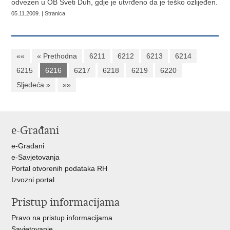
odvezen u OB Sveti Duh, gdje je utvrđeno da je teško ozlijeđen.
05.11.2009. | Stranica
««
« Prethodna
6211
6212
6213
6214
6215
6216
6217
6218
6219
6220
Sljedeća »
»»
e-Građani
e-Građani
e-Savjetovanja
Portal otvorenih podataka RH
Izvozni portal
Pristup informacijama
Pravo na pristup informacijama
Savjetovanje