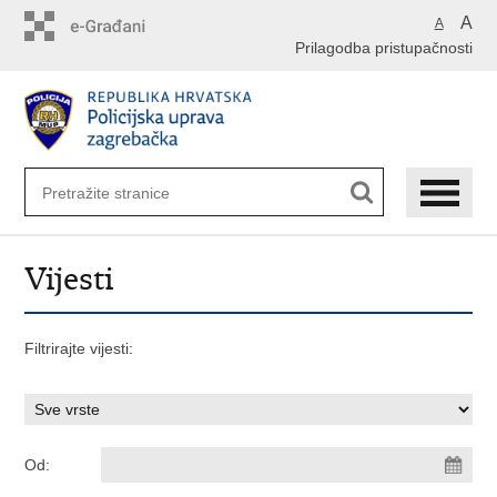
Preskoči
A
A
na
Prilagodba pristupačnosti
glavni
sadržaj
Vijesti
Filtrirajte vijesti:
Od: