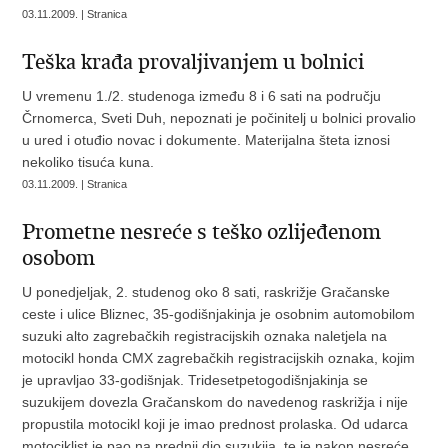
03.11.2009. | Stranica
Teška krađa provaljivanjem u bolnici
U vremenu 1./2. studenoga između 8 i 6 sati na području
Črnomerca, Sveti Duh, nepoznati je počinitelj u bolnici provalio
u ured i otuđio novac i dokumente. Materijalna šteta iznosi
nekoliko tisuća kuna.
03.11.2009. | Stranica
Prometne nesreće s teško ozlijeđenom
osobom
U ponedjeljak, 2. studenog oko 8 sati, raskrižje Gračanske
ceste i ulice Bliznec, 35-godišnjakinja je osobnim automobilom
suzuki alto zagrebačkih registracijskih oznaka naletjela na
motocikl honda CMX zagrebačkih registracijskih oznaka, kojim
je upravljao 33-godišnjak. Tridesetpetogodišnjakinja se
suzukijem dovezla Gračanskom do navedenog raskrižja i nije
propustila motocikl koji je imao prednost prolaska. Od udarca
motociklist je pao na prednji dio suzukija, te je nakon nesreće