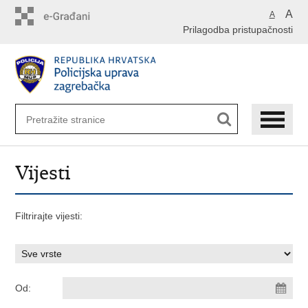
Preskoči
A
A
na
Prilagodba pristupačnosti
glavni
sadržaj
Vijesti
Filtrirajte vijesti:
Od: