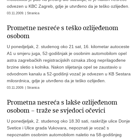
odvezen u KBC Zagreb, gdje je utvrđeno da je teško ozlijeđen.
03.11.2009. | Stranica
Prometne nesreće s teško ozlijeđenom
osobom
U ponedjeljak, 2. studenog oko 21 sat, 16. kilometar autoceste
A1 u smjeru juga, 52-godišnjak je osobnim automobilom opel
astra zagrebačkih registracijskih oznaka zbog neprilagođene
brzine sletio s kolnika. Nakon slijetanja opel se zaustavio u
odvodnom kanalu a 52-godišnji vozač je odvezen u KB Sestara
milosrdnica, gdje je utvrđeno da je teško ozlijeđen.
03.11.2009. | Stranica
Prometna nesreća s lakše ozlijeđenom
osobom – traže se svjedoci očevici
U ponedjeljak, 2. studenog oko 18.30 sati, raskrižje ulice Donje
Svetice i Ulice grada Vukovara, nepoznati je vozač s
nepoznatim osobnim automobilom naletio na 58-godišnjeg