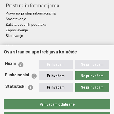
Pristup informacijama
Pravo na pristup informacijama
Savjetovanje
Zaštita osobnih podataka
Zapošljavanje
Školovanje
Važne poveznice
Ova stranica upotrebljava kolačiće
Ministarstvo unutarnjih poslova
Sindikati
Nužni
Prihvaćam
Ne prihvaćam
Udruge
Dom zdravlja MUP-a
Funkcionalni
Prihvaćam
Ne prihvaćam
Policijska akademija
Muzej policije
Statistički
Prihvaćam
Ne prihvaćam
Zaklada policijske solidarnosti
Centar za forenzična ispitivanja, istraživanja i vještačenja "Ivan
Vučetić"
Prihvaćam odabrane
Policijske uprave