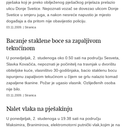
pješaka koji je preko obilježenog pješačkog prijelaza prelazio
ulicu Donje Svetice. Nepoznati vozač se dovezao ulicom Donje
Svetice u smjeru juga, a nakon nesreće napustio je mjesto
događaja a da pritom nije obavijestio policiju.
03.11.2009. | Stranica
Bacanje staklene boce sa zapaljivom
tekućinom
U ponedjeljak, 2. studenoga oko 0.50 sati na području Sesveta,
Slavka Kovačića, nepoznati je počinitelj na travnjak u dvorištu
obiteljske kuće, vlasništvo 30-godišnjaka, bacio staklenu bocu
ispunjenu zapaljivom tekućinom u čijem se grlu nalazio komad
zapaljene tkanine. Požar je ugasio vlasnik. Ozlijeđenih osoba
nije bilo.
03.11.2009. | Stranica
Nalet vlaka na pješakinju
U ponedjeljak, 2. studenoga u 19.38 sati na području
Maksimira, Branimirova, elektromotorni putnički vlak,kojim je na