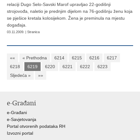
relaciji Dugo Selo-Savski Marof upravljao 22-godišnji
strojovođa, naletio je prednjim dijelom na 76-godišnju ženu koja
se pješice kretala kolosijekom. Žena je preminula na mjestu
događaja.
03.11.2009. | Stranica
««
« Prethodna
6214
6215
6216
6217
6218
6219
6220
6221
6222
6223
Sljedeća »
»»
e-Građani
e-Građani
e-Savjetovanja
Portal otvorenih podataka RH
Izvozni portal