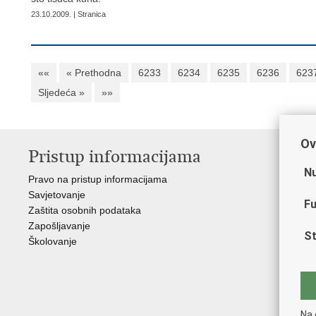
23.10.2009. | Stranica
««
« Prethodna
6233
6234
6235
6236
623
Sljedeća »
»»
Ov
Pristup informacijama
V
Nu
Pravo na pristup informacijama
Min
Savjetovanje
Sin
Fu
Zaštita osobnih podataka
Ud
Zapošljavanje
Dom
St
Školovanje
Pol
Muz
Zak
Cen
"Iv
Na 