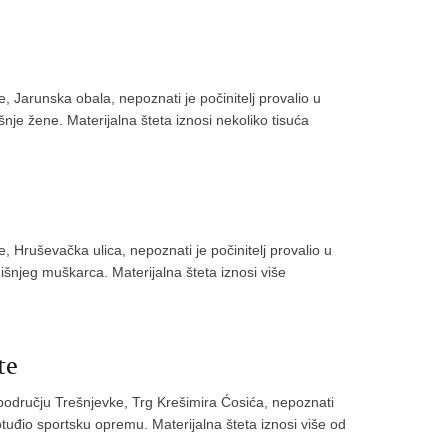
, Jarunska obala, nepoznati je počinitelj provalio u
šnje žene. Materijalna šteta iznosi nekoliko tisuća
, Hruševačka ulica, nepoznati je počinitelj provalio u
dišnjeg muškarca. Materijalna šteta iznosi više
te
 području Trešnjevke, Trg Krešimira Ćosića, nepoznati
 otuđio sportsku opremu. Materijalna šteta iznosi više od