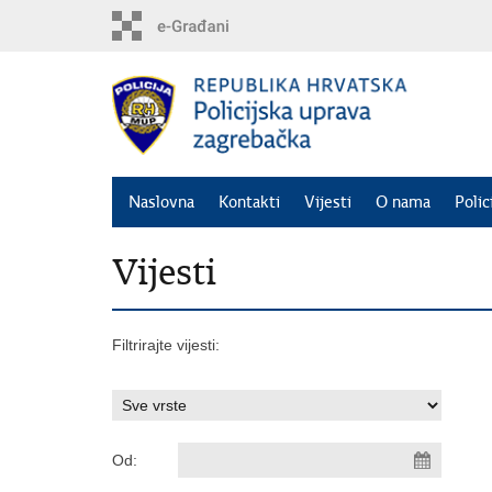
Preskoči
na
glavni
sadržaj
Naslovna
Kontakti
Vijesti
O nama
Polic
Vijesti
Filtrirajte vijesti:
Od: