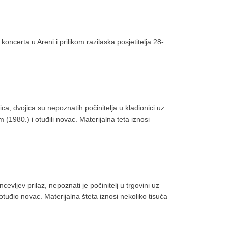
oncerta u Areni i prilikom razilaska posjetitelja 28-
a, dvojica su nepoznatih počinitelja u kladionici uz
 (1980.) i otuđili novac. Materijalna teta iznosi
vljev prilaz, nepoznati je počinitelj u trgovini uz
otuđio novac. Materijalna šteta iznosi nekoliko tisuća