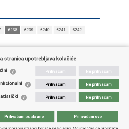
7
6238
6239
6240
6241
6242
a stranica upotrebljava kolačiće
ažne poveznice
žni
Prihvaćam
Ne prihvaćam
istarstvo unutarnjih poslova
dikati
nkcionalni
Prihvaćam
Ne prihvaćam
ruge
 zdravlja MUP-a
atistički
Prihvaćam
Ne prihvaćam
icijska akademija
ej policije
lada policijske solidarnosti
Prihvaćam odabrane
Prihvaćam sve
tar za forenzična ispitivanja, istraživanja i vještačenja
an Vučetić"
ovoj mrežnoj stranci koriste se kolačići. Molimo Vas da pročitate