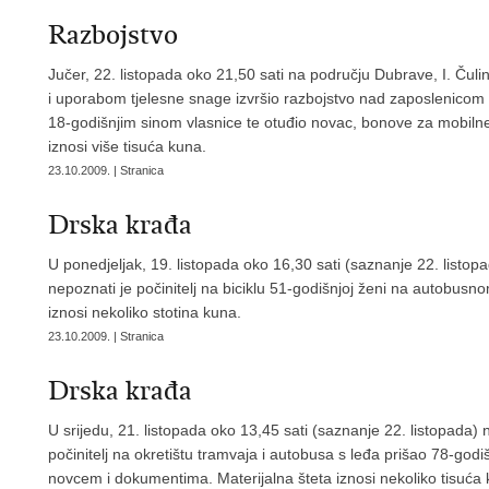
Razbojstvo
Jučer, 22. listopada oko 21,50 sati na području Dubrave, I. Čulin
i uporabom tjelesne snage izvršio razbojstvo nad zaposlenicom 
18-godišnjim sinom vlasnice te otuđio novac, bonove za mobilne 
iznosi više tisuća kuna.
23.10.2009. | Stranica
Drska krađa
U ponedjeljak, 19. listopada oko 16,30 sati (saznanje 22. listo
nepoznati je počinitelj na biciklu 51-godišnjoj ženi na autobusnom
iznosi nekoliko stotina kuna.
23.10.2009. | Stranica
Drska krađa
U srijedu, 21. listopada oko 13,45 sati (saznanje 22. listopada
počinitelj na okretištu tramvaja i autobusa s leđa prišao 78-godiš
novcem i dokumentima. Materijalna šteta iznosi nekoliko tisuća 