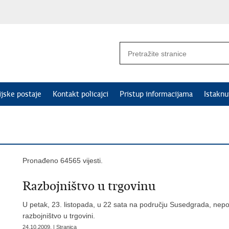
ijske postaje
Kontakt policajci
Pristup informacijama
Istakn
Pronađeno 64565 vijesti.
Razbojništvo u trgovinu
U petak, 23. listopada, u 22 sata na području Susedgrada, nepozn
razbojništvo u trgovini.
24.10.2009. | Stranica