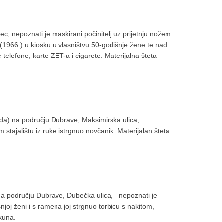
ec, nepoznati je maskirani počinitelj uz prijetnju nožem
(1966.) u kiosku u vlasništvu 50-godišnje žene te nad
telefone, karte ZET-a i cigarete. Materijalna šteta
pada) na području Dubrave, Maksimirska ulica,
 stajalištu iz ruke istrgnuo novčanik. Materijalan šteta
) na području Dubrave, Dubečka ulica,– nepoznati je
njoj ženi i s ramena joj strgnuo torbicu s nakitom,
kuna.