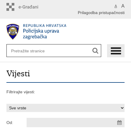
Preskoči
A
A
na
Prilagodba pristupačnosti
glavni
sadržaj
Vijesti
Filtrirajte vijesti:
Od: