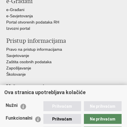
e-Građani
e-Građani
e-Savjetovanja
Portal otvorenih podataka RH
Izvozni portal
Pristup informacijama
Pravo na pristup informacijama
Savjetovanje
Zaštita osobnih podataka
Zapošljavanje
Školovanje
Važne poveznice
Ova stranica upotrebljava kolačiće
Ministarstvo unutarnjih poslova
Sindikati
Nužni
Prihvaćam
Ne prihvaćam
Udruge
Dom zdravlja MUP-a
Funkcionalni
Prihvaćam
Ne prihvaćam
Policijska akademija
Muzej policije