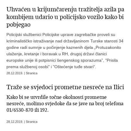
Uhvaćen u krijumčarenju tražitelja azila pa
kombijem udario u policijsko vozilo kako bi
pobjegao
Policijski službenici Policijske uprave zagrebačke proveli su
kriminalističko istraživanje nad državljaninom Turske starosti 34
godine radi sumnje u počinjenje kaznenih djela „Protuzakonito
ulaženje, kretanje i boravak u RH, drugoj državi članici
europske unije ili potpisnici šengenskog sporazuma”, "Prisila
prema službenoj osobi" i "Oštećenje tuđe stvari“.
28.12.2019. | Stranica
Traže se svjedoci prometne nesreće na Ilici
Kako bi se utvrdile točne okolnosti prometne
nesreće, molimo svjedoke da se jave na broj telefona
01/6530-870 ili 192.
28.12.2019. | Stranica