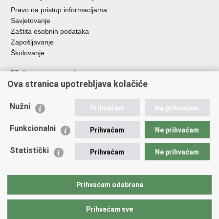
Pravo na pristup informacijama
Savjetovanje
Zaštita osobnih podataka
Zapošljavanje
Školovanje
Važne poveznice
Ova stranica upotrebljava kolačiće
Ministarstvo unutarnjih poslova
Sindikati
Nužni
Prihvaćam
Ne prihvaćam
Udruge
Dom zdravlja MUP-a
Funkcionalni
Prihvaćam
Ne prihvaćam
Policijska akademija
Muzej policije
Statistički
Prihvaćam
Ne prihvaćam
Zaklada policijske solidarnosti
Centar za forenzična ispitivanja, istraživanja i vještačenja "Ivan
Vučetić"
Prihvaćam odabrane
Policijske uprave
Prihvaćam sve