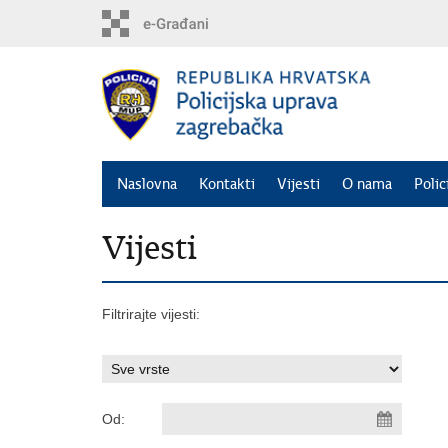
Preskoči
na
glavni
sadržaj
Naslovna
Kontakti
Vijesti
O nama
Polic
Vijesti
Filtrirajte vijesti:
Od: