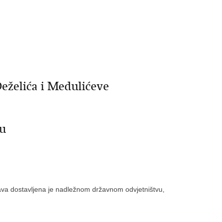
eželića i Medulićeve
du
ava dostavljena je nadležnom državnom odvjetništvu,