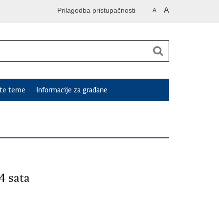
A
Prilagodba pristupačnosti
A
ute teme
Informacije za građane
4 sata