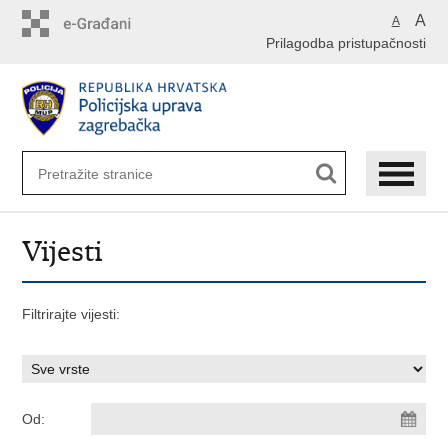
Preskoči
A
A
na
Prilagodba pristupačnosti
glavni
sadržaj
Vijesti
Filtrirajte vijesti:
Od: