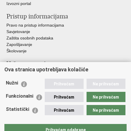
Izvozni portal
Pristup informacijama
Pravo na pristup informacijama
Savjetovanje
Zaštita osobnih podataka
Zapošljavanje
Školovanje
Važne poveznice
Ova stranica upotrebljava kolačiće
Ministarstvo unutarnjih poslova
Sindikati
Nužni
Prihvaćam
Ne prihvaćam
Udruge
Dom zdravlja MUP-a
Funkcionalni
Prihvaćam
Ne prihvaćam
Policijska akademija
Muzej policije
Statistički
Prihvaćam
Ne prihvaćam
Zaklada policijske solidarnosti
Centar za forenzična ispitivanja, istraživanja i vještačenja "Ivan
Vučetić"
Prihvaćam odabrane
Policijske uprave