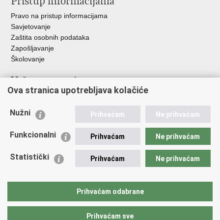
Pristup informacijama
Pravo na pristup informacijama
Savjetovanje
Zaštita osobnih podataka
Zapošljavanje
Školovanje
Važne poveznice
Ova stranica upotrebljava kolačiće
Ministarstvo unutarnjih poslova
Sindikati
Nužni
Prihvaćam
Ne prihvaćam
Udruge
Dom zdravlja MUP-a
Funkcionalni
Prihvaćam
Ne prihvaćam
Policijska akademija
Muzej policije
Statistički
Prihvaćam
Ne prihvaćam
Zaklada policijske solidarnosti
Centar za forenzična ispitivanja, istraživanja i vještačenja "Ivan
Vučetić"
Prihvaćam odabrane
Policijske uprave
Prihvaćam sve