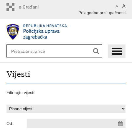
Preskoči
A
A
na
Prilagodba pristupačnosti
glavni
sadržaj
Vijesti
Filtrirajte vijesti:
Od: