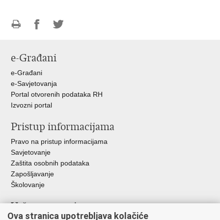
Ispiši
Podijeli
Podijeli
stranicu
na
na
e-Građani
Facebooku
Twitteru
e-Građani
e-Savjetovanja
Portal otvorenih podataka RH
Izvozni portal
Pristup informacijama
Pravo na pristup informacijama
Savjetovanje
Zaštita osobnih podataka
Zapošljavanje
Školovanje
Važne poveznice
Ova stranica upotrebljava kolačiće