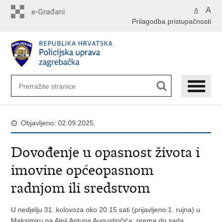
Preskoči
A
A
na
Prilagodba pristupačnosti
glavni
sadržaj
Objavljeno: 02.09.2025.
Dovođenje u opasnost života i
imovine općeopasnom
radnjom ili sredstvom
U nedjelju 31. kolovoza oko 20.15 sati (prijavljeno 1. rujna) u
Maksimiru na Aleji Antuna Augustinčića, prema do sada