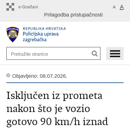
Preskoči
A
A
na
Prilagodba pristupačnosti
glavni
sadržaj
Objavljeno: 08.07.2026.
Isključen iz prometa
nakon što je vozio
gotovo 90 km/h iznad