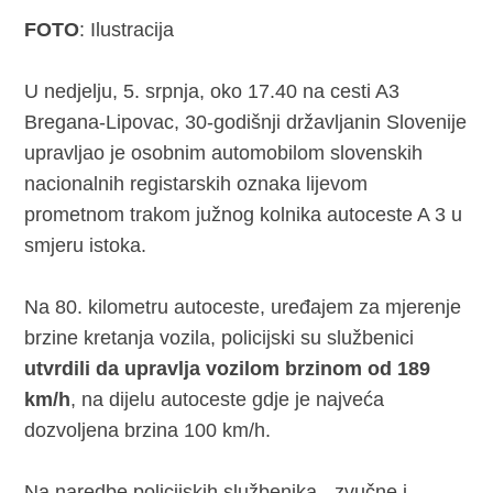
FOTO
: Ilustracija
U nedjelju, 5. srpnja, oko 17.40 na cesti A3
Bregana-Lipovac, 30-godišnji državljanin Slovenije
upravljao je osobnim automobilom slovenskih
nacionalnih registarskih oznaka lijevom
prometnom trakom južnog kolnika autoceste A 3 u
smjeru istoka.
Na 80. kilometru autoceste, uređajem za mjerenje
brzine kretanja vozila, policijski su službenici
utvrdili da upravlja vozilom brzinom od 189
km/h
, na dijelu autoceste gdje je najveća
dozvoljena brzina 100 km/h.
Na naredbe policijskih službenika - zvučne i