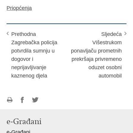
Priopćenja
Prethodna
Sljedeća
Zagrebačka policija
Višestrukom
potvrdila sumnju u
ponavljaču prometnih
dogovor i
prekršaja privremeno
neprijavljivanje
oduzet osobni
kaznenog djela
automobil
Ispiši
Podijeli
Podijeli
stranicu
na
na
e-Građani
Facebooku
Twitteru
e-Građani