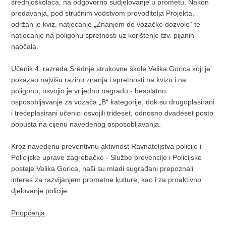
srednjoškolaca, na odgovorno sudjelovanje u prometu. Nakon
predavanja, pod stručnim vodstvom provoditelja Projekta,
održan je kviz, natjecanje „Znanjem do vozačke dozvole“ te
natjecanje na poligonu spretnosti uz korištenje tzv. pijanih
naočala.
Učenik 4. razreda Srednje strukovne škole Velika Gorica koji je
pokazao najvišu razinu znanja i spretnosti na kvizu i na
poligonu, osvojio je vrijednu nagradu - besplatno
osposobljavanje za vozača „B“ kategorije, dok su drugoplasirani
i trećeplasirani učenici osvojili trideset, odnosno dvadeset posto
popusta na cijenu navedenog osposobljavanja.
Kroz navedenu preventivnu aktivnost Ravnateljstva policije i
Policijske uprave zagrebačke - Službe prevencije i Policijske
postaje Velika Gorica, naši su mladi sugrađani prepoznali
interes za razvijanjem prometne kulture, kao i za proaktivno
djelovanje policije.
Priopćenja