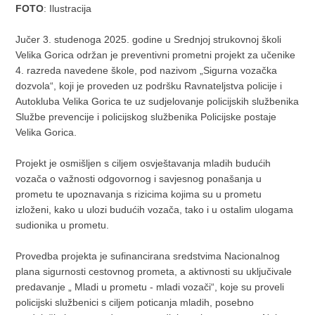
FOTO
: Ilustracija
Jučer 3. studenoga 2025. godine u Srednjoj strukovnoj školi
Velika Gorica održan je preventivni prometni projekt za učenike
4. razreda navedene škole, pod nazivom „Sigurna vozačka
dozvola“, koji je proveden uz podršku Ravnateljstva policije i
Autokluba Velika Gorica te uz sudjelovanje policijskih službenika
Službe prevencije i policijskog službenika Policijske postaje
Velika Gorica.
Projekt je osmišljen s ciljem osvještavanja mladih budućih
vozača o važnosti odgovornog i savjesnog ponašanja u
prometu te upoznavanja s rizicima kojima su u prometu
izloženi, kako u ulozi budućih vozača, tako i u ostalim ulogama
sudionika u prometu.
Provedba projekta je sufinancirana sredstvima Nacionalnog
plana sigurnosti cestovnog prometa, a aktivnosti su uključivale
predavanje „ Mladi u prometu - mladi vozači“, koje su proveli
policijski službenici s ciljem poticanja mladih, posebno