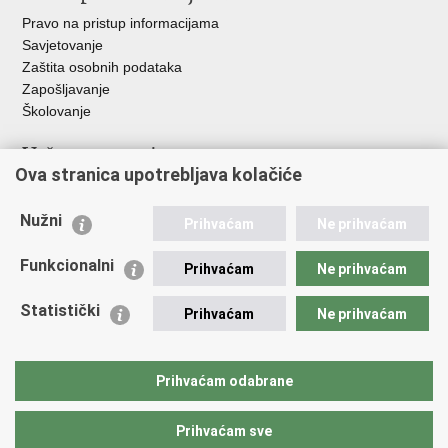
Pravo na pristup informacijama
Savjetovanje
Zaštita osobnih podataka
Zapošljavanje
Školovanje
Važne poveznice
Ova stranica upotrebljava kolačiće
Ministarstvo unutarnjih poslova
Sindikati
Nužni
Prihvaćam
Ne prihvaćam
Udruge
Dom zdravlja MUP-a
Funkcionalni
Prihvaćam
Ne prihvaćam
Policijska akademija
Muzej policije
Statistički
Prihvaćam
Ne prihvaćam
Zaklada policijske solidarnosti
Centar za forenzična ispitivanja, istraživanja i vještačenja "Ivan
Vučetić"
Prihvaćam odabrane
Policijske uprave
Prihvaćam sve