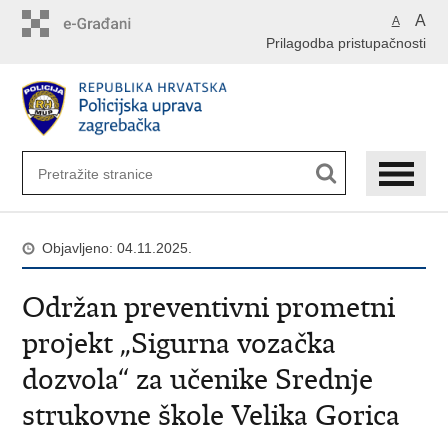
Preskoči
A
A
na
Prilagodba pristupačnosti
glavni
sadržaj
Objavljeno: 04.11.2025.
Održan preventivni prometni
projekt „Sigurna vozačka
dozvola“ za učenike Srednje
strukovne škole Velika Gorica