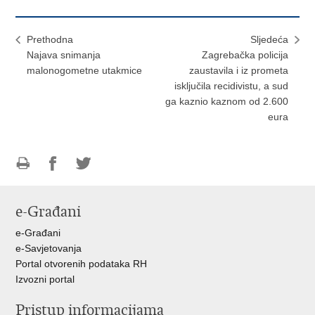
Prethodna
Sljedeća
Najava snimanja
Zagrebačka policija
malonogometne utakmice
zaustavila i iz prometa
isključila recidivistu, a sud
ga kaznio kaznom od 2.600
eura
Ispiši
Podijeli
Podijeli
stranicu
na
na
e-Građani
Facebooku
Twitteru
e-Građani
e-Savjetovanja
Portal otvorenih podataka RH
Izvozni portal
Pristup informacijama