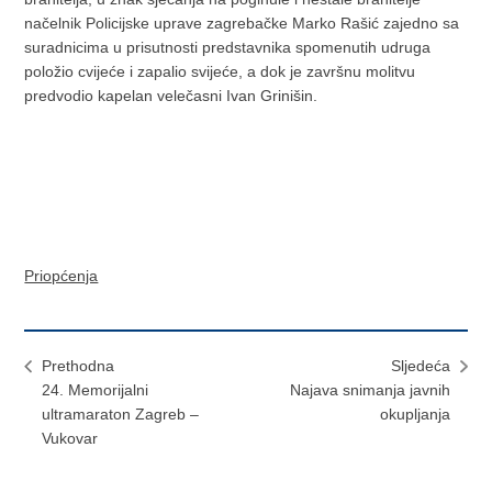
načelnik Policijske uprave zagrebačke Marko Rašić zajedno sa
suradnicima u prisutnosti predstavnika spomenutih udruga
položio cvijeće i zapalio svijeće, a dok je završnu molitvu
predvodio kapelan velečasni Ivan Grinišin.
Priopćenja
Prethodna
Sljedeća
24. Memorijalni
Najava snimanja javnih
ultramaraton Zagreb –
okupljanja
Vukovar