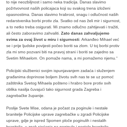
to nije neozbiljnost i samo neka tradicija. Danas slavimo
požrtvovnost naših policajaca koji su svakog trena izloženi
opasnostima. Danas slavimo hrabrost, snagu i odlučnost naših
redarstvenika borbi protiv zla. Svatko od nas želi mir i sigurnost,
a to netko treba osigurati. Mi znamo odlučno zahtijevati i tražiti,
ali često zaboravimo zahvaliti.
Zato danas zahvaljujemo
svima za ovaj život u miru i sigurnosti
. Arkanđeo Mihael već
se i prije ljudske povijesti počeo boriti sa zlom. U toj borbi protiv
zla mi smo pozvani biti na pravoj strani i boriti se zajedno sa
Svetim Mihaelom. On pomaže nama, a mi pomažemo njemu.“
Policijski službenici svojim ispunjavanjem zadaća i služenjem
građanima doprinose boljem životu svih nas te se uz pomoć
zaštitnika Svetog Mihaela pošteno i hrabro bore protiv svih
oblika nasilja čuvajući tako sigurnost grada Zagreba i
zagrebačke županije.
Poslije Svete Mise, odana je počast za poginule i nestale
branitelje Policijske uprave zagrebačke u zgradi Policijske
uprave, gdje je ispred Spomen ploče poginulih i nestalih
branitelja, u znak sjećanja na poginule i nestale branitelje