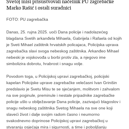
Svetoj misi prisustvovali načelnik PU zagrebačke
Marko Rašić i ostali suradnici
FOTO: PU zagrebačka
Danas, 25. rujna 2025. uoči Dana policije i nadolazećeg
blagdana Svetih arkanđela Mihaela, Gabrijela i Rafaela od kojih
je Sveti Mihael zaštitnik hrvatskih policajaca, Policijska uprava
zagrebačka slavi svoga nebeskog zaštitnika. Arkanđeo Mihael
nebeski je vojskovođa u borbi protiv zla, a njegovo ime
simbolizira dobrotu, hrabrost i snagu volje.
Povodom toga, u Policijskoj upravi zagrebačkoj, policijski
kapelan Policijske uprave zagrebačke velečasni Ivan Grinišin
predslavio je Svetu Misu te se sjećanjem, molitvom i zahvalom
na sve poginule, preminule i nestale pripadnike zagrebačke
policije ušlo u obilježavanje Dana policije, zazivajući blagoslov i
snagu nebeskog zaštitnika Svetog Mihaela na sve one koji
slaveći život i dalje svojim radom časno i neumorno
svakodnevno doprinose Policijskoj upravi zagrebačkoj u
stvaranju osjećaja mira i sigurnosti, a time i poboljšanju