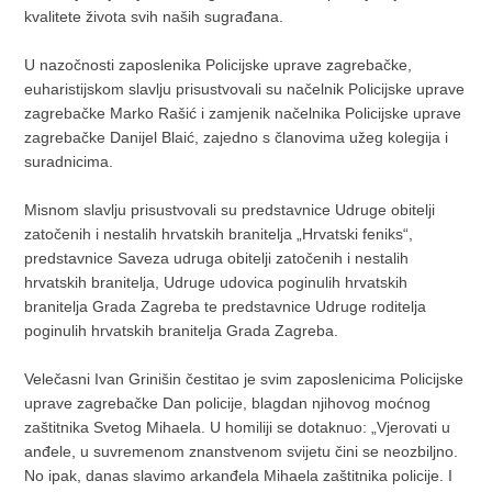
kvalitete života svih naših sugrađana.
U nazočnosti zaposlenika Policijske uprave zagrebačke,
euharistijskom slavlju prisustvovali su načelnik Policijske uprave
zagrebačke Marko Rašić i zamjenik načelnika Policijske uprave
zagrebačke Danijel Blaić, zajedno s članovima užeg kolegija i
suradnicima.
Misnom slavlju prisustvovali su predstavnice Udruge obitelji
zatočenih i nestalih hrvatskih branitelja „Hrvatski feniks“,
predstavnice Saveza udruga obitelji zatočenih i nestalih
hrvatskih branitelja, Udruge udovica poginulih hrvatskih
branitelja Grada Zagreba te predstavnice Udruge roditelja
poginulih hrvatskih branitelja Grada Zagreba.
Velečasni Ivan Grinišin čestitao je svim zaposlenicima Policijske
uprave zagrebačke Dan policije, blagdan njihovog moćnog
zaštitnika Svetog Mihaela. U homiliji se dotaknuo: „Vjerovati u
anđele, u suvremenom znanstvenom svijetu čini se neozbiljno.
No ipak, danas slavimo arkanđela Mihaela zaštitnika policije. I