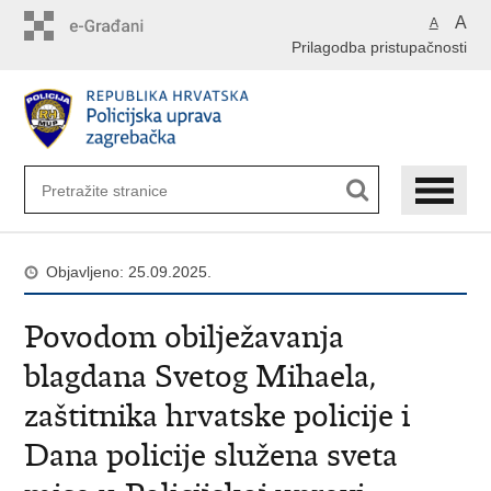
Preskoči
A
A
na
Prilagodba pristupačnosti
glavni
sadržaj
Objavljeno: 25.09.2025.
Povodom obilježavanja
blagdana Svetog Mihaela,
zaštitnika hrvatske policije i
Dana policije služena sveta