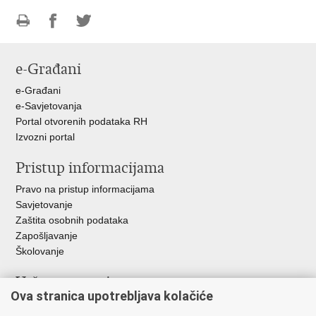
Ispiši
Podijeli
Podijeli
stranicu
na
na
e-Građani
Facebooku
Twitteru
e-Građani
e-Savjetovanja
Portal otvorenih podataka RH
Izvozni portal
Pristup informacijama
Pravo na pristup informacijama
Savjetovanje
Zaštita osobnih podataka
Zapošljavanje
Školovanje
Važne poveznice
Ova stranica upotrebljava kolačiće
Ministarstvo unutarnjih poslova